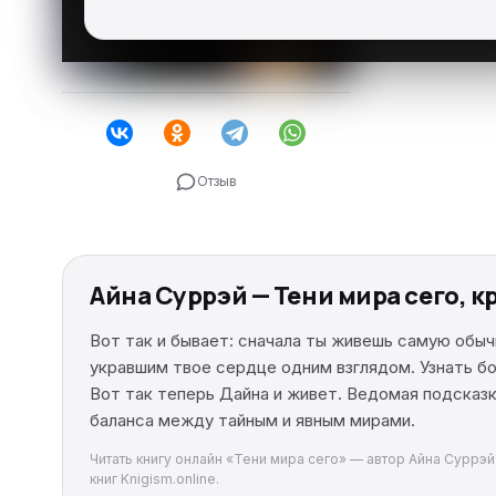
Отзыв
Айна Суррэй — Тени мира сего, 
Вот так и бывает: сначала ты живешь самую обыч
укравшим твое сердце одним взглядом. Узнать бо
Вот так теперь Дайна и живет. Ведомая подсказк
баланса между тайным и явным мирами.
Читать книгу онлайн «Тени мира сего» — автор Айна Суррэй
книг Knigism.online.