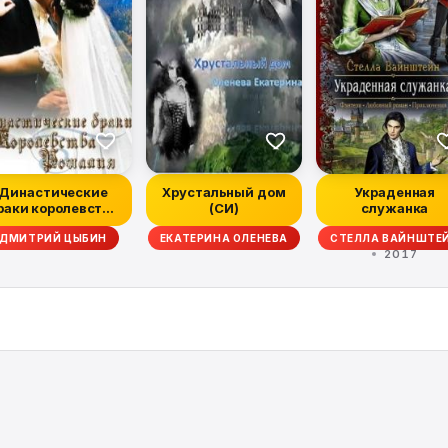
Династические
Хрустальный дом
Украденная
раки королевства
(СИ)
служанка
Рошалия
ДМИТРИЙ ЦЫБИН
ЕКАТЕРИНА ОЛЕНЕВА
СТЕЛЛА ВАЙНШТЕ
2017