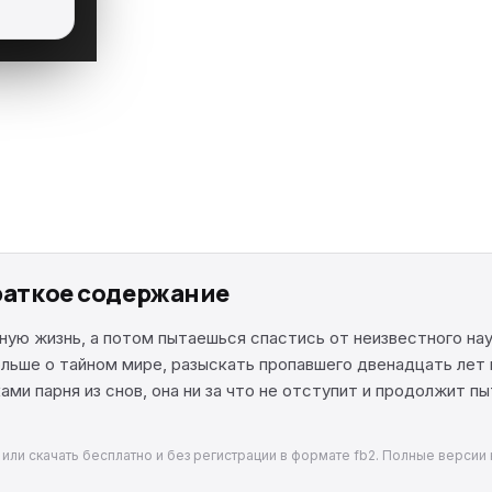
краткое содержание
ную жизнь, а потом пытаешься спастись от неизвестного на
льше о тайном мире, разыскать пропавшего двенадцать лет 
ами парня из снов, она ни за что не отступит и продолжит 
 или скачать бесплатно и без регистрации в формате fb2. Полные версии 