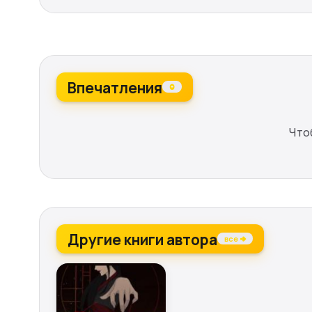
Впечатления
0
Что
Другие книги автора
все →