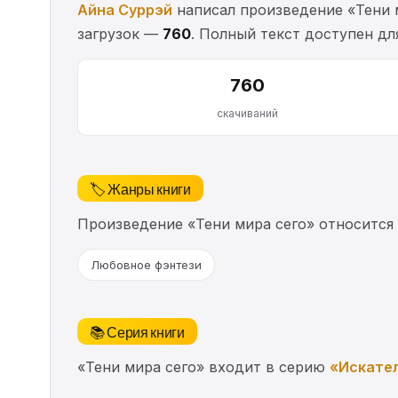
Айна Суррэй
написал произведение «Тени м
загрузок —
760
. Полный текст доступен дл
760
скачиваний
🏷️ Жанры книги
Произведение «Тени мира сего» относится
Любовное фэнтези
📚 Серия книги
«Тени мира сего» входит в серию
«Искате