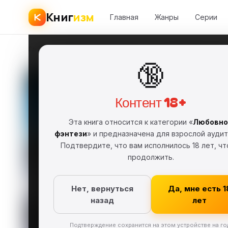
Книг
изм
Главная
Жанры
Серии
Главная
›
Любовное фэнтези
›
Айна Суррэй
›
Тени мира сего
🔞
Тени м
Контент 18+
Айна Су
АС
Эта книга относится к категории «
Любовно
FB2
Полная ве
фэнтези
» и предназначена для взрослой аудит
Подтвердите, что вам исполнилось 18 лет, ч
Любовное ф
продолжить.
Скачат
Нет, вернуться
Да, мне есть 1
назад
лет
Подтверждение сохранится на этом устройстве на го