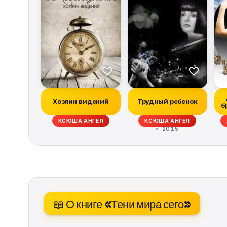
Хозяин видений
Трудный ребенок
б
КСЮША АНГЕЛ
КСЮША АНГЕЛ
2015
📖 О книге «Тени мира сего»