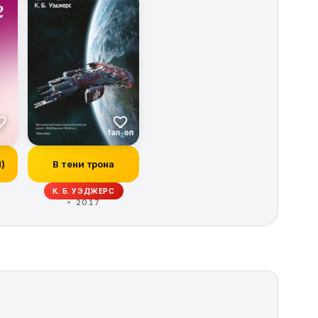
И)
В тени трона
ОРБЕК, ИВОНН НАВАРРО, КИТ ДЕ КАНДИДО, РЭЙ ГАРТОН, КРИСТОФЕР ГОЛ
К. Б. УЭДЖЕРС
2017