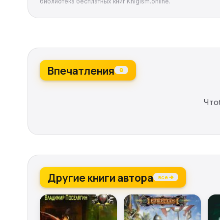
библиотека бесплатных книг Knigism.online.
Впечатления
0
Что
Другие книги автора
все →