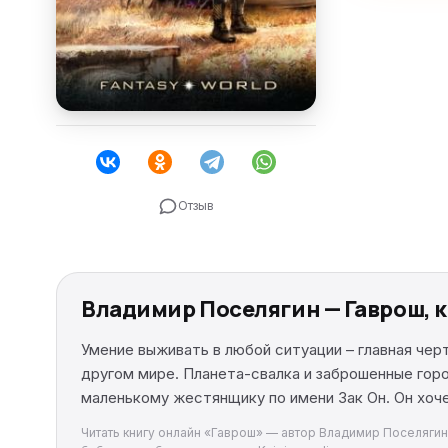
Отзыв
Владимир Поселягин — Гаврош, 
Умение выживать в любой ситуации – главная че
другом мире. Планета-свалка и заброшенные горо
маленькому жестянщику по имени Зак Он. Он хоче
Читать книгу онлайн «Гаврош» — автор Владимир Поселягин и