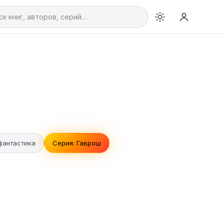
фантастика
Серия: Гаврош