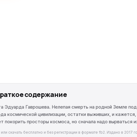
краткое содержание
рта Эдуарда Гаврошева. Нелепая смерть на родной Земле под
да космической цивилизации, остатки выживших, и кажется,
т покорить просторы космоса, но сначала надо вырваться и
ли скачать бесплатно и без регистрации в формате fb2. Издано в 2017 г