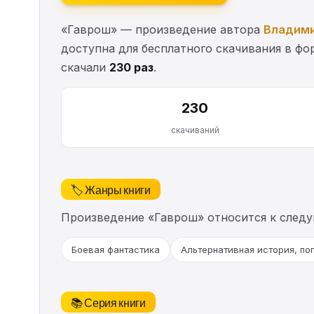
«Гаврош» — произведение автора
Владими
доступна для бесплатного скачивания в фор
скачали
230 раз
.
230
скачиваний
🏷️ Жанры книги
Произведение «Гаврош» относится к след
Боевая фантастика
Альтернативная история, по
📚 Серия книги