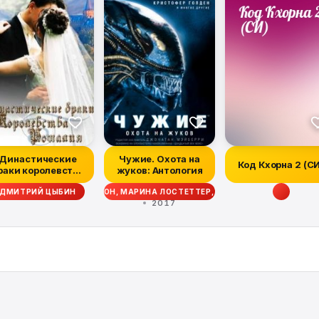
Династические
Чужие. Охота на
Код Кхорна 2 (С
раки королевства
жуков: Антология
Рошалия
ТТ СИГЛЕР, ДЭЙВ ВОЛВЕРТОН, МАРИНА ЛОСТЕТТЕР, УЭСТОН ОКС, МЭТТ Ф
ДМИТРИЙ ЦЫБИН
2017