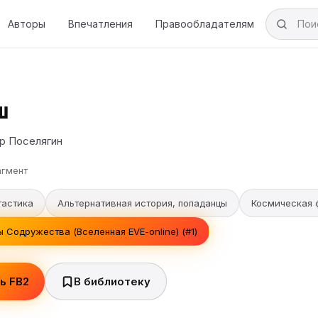
Авторы
Впечатления
Правообладателям
ш
р Поселягин
гмент
тастика
Альтернативная история, попаданцы
Космическая 
 Содружества (Вселенная EVE-online) (#1)
ь FB2
В библиотеку