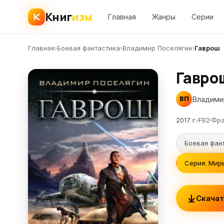
Книг
изм
Главная
Жанры
Серии
Главная
›
Боевая фантастика
›
Владимир Поселягин
›
Гаврош
Гавро
Владими
ВП
2017 г.
FB2
Фра
Боевая фан
Серия: Миры
Скачат