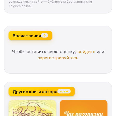
Несмотря на крошечный рост, он смел,
сокращений, на сайте — библиотека бесплатных книг
Knigism.online.
бесстрашен и всегда готов к приключениям.
Впечатления
0
Чтобы оставить свою оценку,
войдите
или
зарегистрируйтесь
Другие книги автора
все →