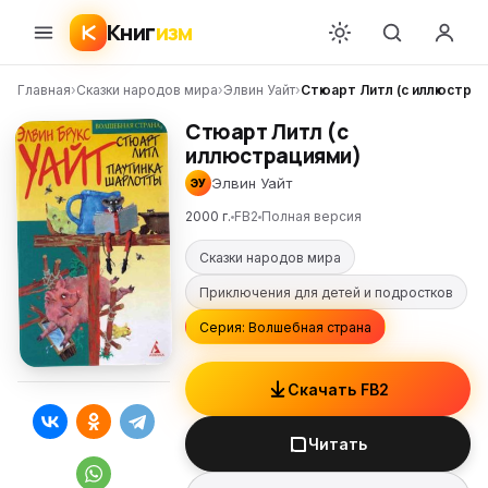
Книг
изм
Главная
›
Сказки народов мира
›
Элвин Уайт
›
Стюарт Литл (с иллюстра
Стюарт Литл (с
иллюстрациями)
Элвин Уайт
ЭУ
2000 г.
FB2
Полная версия
Сказки народов мира
Приключения для детей и подростков
Серия: Волшебная страна
Скачать FB2
Читать