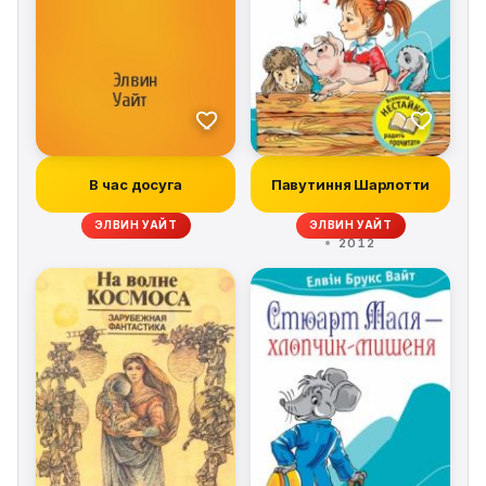
В час досуга
Павутиння Шарлотти
ЭЛВИН УАЙТ
ЭЛВИН УАЙТ
2012