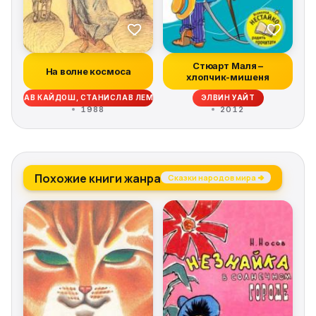
Стюарт Маля –
На волне космоса
хлопчик-мишеня
, ВАЦЛАВ КАЙДОШ, СТАНИСЛАВ ЛЕМ, ЭМИЛЬ ЛУДВИТ, КЭТРИН МАКЛИН, 
ЭЛВИН УАЙТ
1988
2012
Похожие книги жанра
Сказки народов мира →