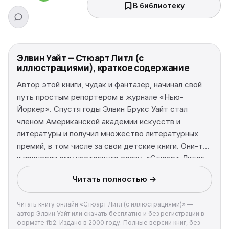
В библиотеку
Элвин Уайт — Стюарт Литл (с
иллюстрациями), краткое содержание
Автор этой книги, чудак и фантазер, начинал свой
путь простым репортером в журнале «Нью-
Йоркер». Спустя годы Элвин Брукс Уайт стал
членом Американской академии искусств и
литературы и получил множество литературных
премий, в том числе за свои детские книги. Они-то
и принесли ему настоящую славу. «Стюарт Литл»
— самая известная сказочная повесть Э. Б. Уайта. В
Читать полностью →
ней рассказывается о мышонке, который
умудрился родиться в обыкновенной американской
Читать книгу онлайн «Стюарт Литл (с иллюстрациями)» —
семье. Это не просто мышонок, а настоящий
автор Элвин Уайт или скачать бесплатно и без регистрации в
джентльмен, воспитанный и доброжелательный.
формате fb2. Издано в 2000 году. Полные версии книг, без