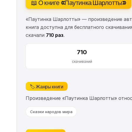
📖 О книге «Паутинка Шарлотты»
«Паутинка Шарлотты» — произведение ав
книга доступна для бесплатного скачивания
скачали
710 раз
.
710
скачиваний
🏷️ Жанры книги
Произведение «Паутинка Шарлотты» относ
Сказки народов мира