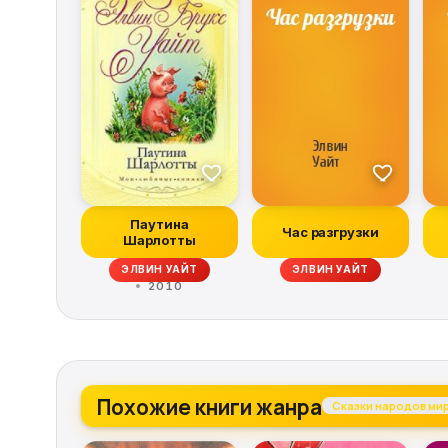
Паутина
Час разгрузки
Шарлотты
ОВ, ВИТАЛИЙ БАБЕНКО, КШИШТОФ БОРУНЬ, РЭЙ БРЭДБЕРИ, КОНРАД ФИА
ЭЛВИН УАЙТ
ЭЛВИН УАЙТ
2010
Похожие книги жанра
Сказки народов ми