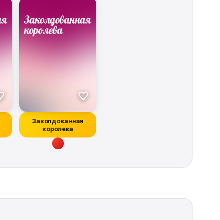
Заколдованная
королева