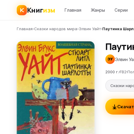
Книг
изм
Главная
Жанры
Серии
Главная
›
Сказки народов мира
›
Элвин Уайт
›
Паутинка Шар
Паути
Элвин Уа
ЭУ
2000 г.
FB2
По
Сказки нар
Скачат