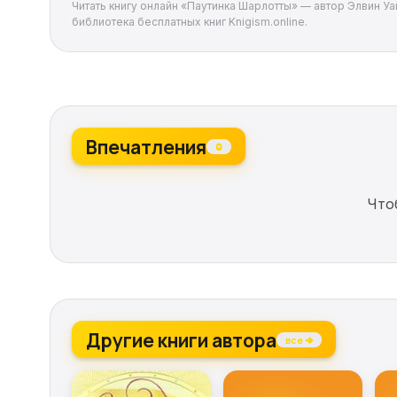
Читать книгу онлайн «Паутинка Шарлотты» — автор Элвин Уай
библиотека бесплатных книг Knigism.online.
Впечатления
0
Что
Другие книги автора
все →