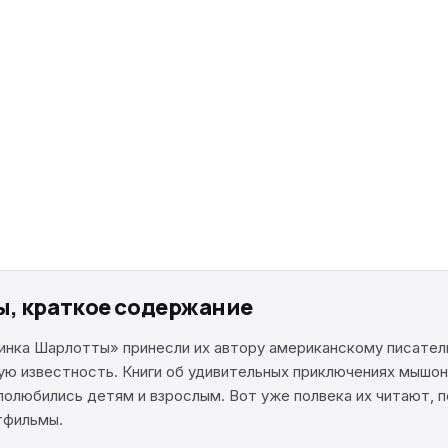
ы, краткое содержание
нка Шарлотты» принесли их автору американскому писателю
 известность. Книги об удивительных приключениях мышонк
полюбились детям и взрослым. Вот уже полвека их читают, п
тфильмы.