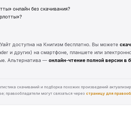
тты» онлайн без скачивания?
арлотты»?
Уайт доступна на Книгизм бесплатно. Вы можете
скач
eader и других) на смартфоне, планшете или электронн
ные. Альтернатива —
онлайн-чтение полной версии в 
статистика скачиваний и подборка похожих произведений актуализи
ве; правообладатели могут связаться через
страницу для правоо