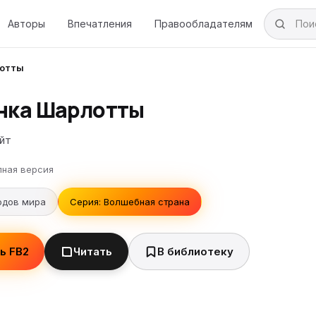
Авторы
Впечатления
Правообладателям
лотты
нка Шарлотты
йт
лная версия
одов мира
Серия: Волшебная страна
ь FB2
Читать
В библиотеку