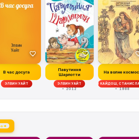
Павутиння
В час досуга
На волне космос
Шарлотти
ЛКОВСКИЙ, РЭНДАЛ ГАРРЕТ, РОБЕРТ ШЕКЛИ, ВАЦЛАВ КАЙДОШ, СТАНИСЛ
ЭЛВИН УАЙТ
ЭЛВИН УАЙТ
2012
1988
ра →