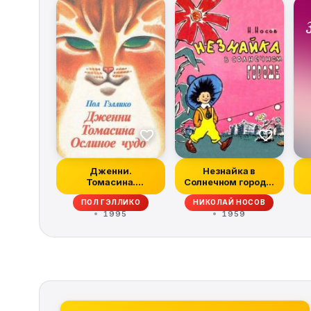
Дженни.
Незнайка в
Томасина.
Солнечном городе.
Ослиное чудо
Роман-сказка
ПОЛ ГЭЛЛИКО
НИКОЛАЙ НОСОВ
1995
1959