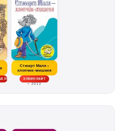
Стюарт Маля –
а
хлопчик-мишеня
АВ ЛЕМ, ЭМИЛЬ ЛУДВИТ, КЭТРИН МАКЛИН, ДРАГОМИР МИХУ, КЛИФФОРД 
ЭЛВИН УАЙТ
2012