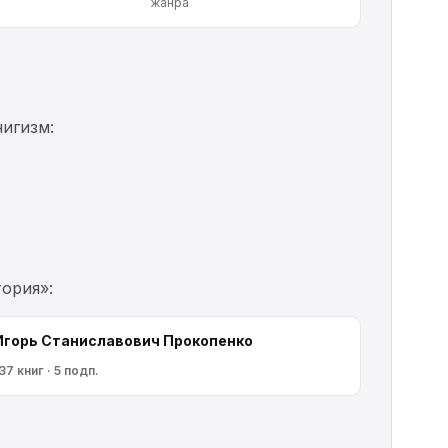
жанра
игизм:
ория»:
Игорь Станиславович Прокопенко
37 книг · 5 подп.