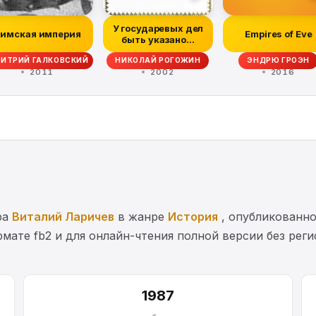
У государевых дел
имская империя
Empires of Eve
быть указано...
АИЛ ДАВЫДОВИЧ КАММАРИ, Ф. ХРУСТОВ, П. ЮДИН
ИТРИЙ ГАЛКОВСКИЙ
НИКОЛАЙ РОГОЖИН
ЭНДРЮ ГРОЭН
2011
2002
2016
ра
Виталий Ларичев
в жанре
История
, опубликованно
мате fb2 и для онлайн-чтения полной версии без рег
1987