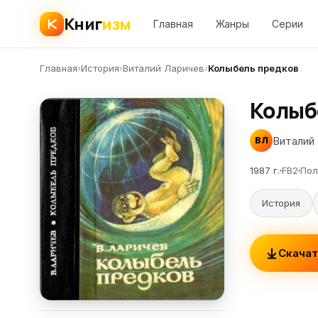
Книг
изм
Главная
Жанры
Серии
Главная
›
История
›
Виталий Ларичев
›
Колыбель предков
Колыб
Виталий
ВЛ
1987 г.
FB2
Пол
История
Скачат