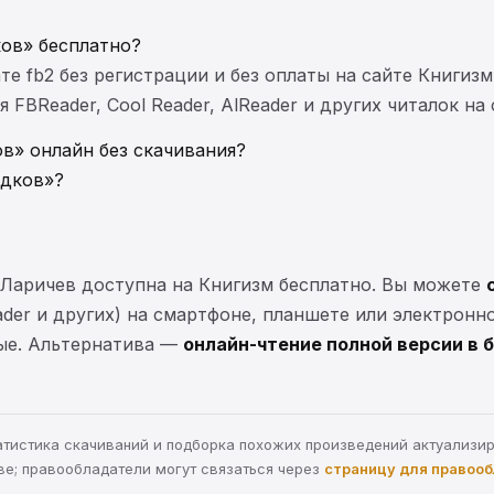
ков» бесплатно?
те fb2 без регистрации и без оплаты на сайте Книгизм
FBReader, Cool Reader, AlReader и других читалок на
в» онлайн без скачивания?
едков»?
 Ларичев доступна на Книгизм бесплатно. Вы можете
eader и других) на смартфоне, планшете или электронн
ные. Альтернатива —
онлайн-чтение полной версии в 
статистика скачиваний и подборка похожих произведений актуализи
ве; правообладатели могут связаться через
страницу для правоо