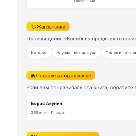
скачиваний
🏷️ Жанры книги
Произведение «Колыбель предков» относи
История
Научная литература
Геология и ге
👥 Похожие авторы в жанре
Если вам понравилась эта книга, обратите
Борис Акунин
239 книг · 11 подп.