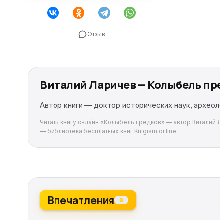
Отзыв
Виталий Ларичев — Колыбель пр
Автор книги — доктор исторических наук, археол
Читать книгу онлайн «Колыбель предков» — автор Виталий Ла
— библиотека бесплатных книг Knigism.online.
Впечатления
0