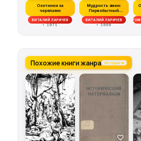
Охотники за
Мудрость змеи:
О
черепами
Первобытный
человек, Луна и
 ВИТАЛИЙ ЛАРИЧЕВ, АЛЕКСАНДР ЛЕВИН, АЛЕКСЕЙ МИНЕЕВ, РОМАН РОМ
ВИТАЛИЙ ЛАРИЧЕВ
ВИТАЛИЙ ЛАРИЧЕВ
Солнце
1971
1989
Похожие книги жанра
История →