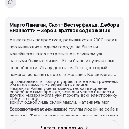
Марго Ланаган, Скотт Вестерфельд, Дебора
Бианкотти — Зерои, краткое содержание
У шестерых подростков, родившихся в 2000 году и
проживающих в одном городе, не было ни
малейшего шанса встретиться: слишком уж
разными были их жизни… Если бы не их уникальные
способности. Итану достался Голос, который
помогал исполнять все его желания. Келси могла
организовывать толпу и управлять ее настроением.
Им надо научиться управлять своими
Незрячая Райли умела «заимствовать» зрение
способностями прежде, чем они успеют нанести
других. Чизара могла уничтожить всю электронику
кому-то вред…
вокруг одной лишь силой мысли. Натаниэль мог
сосредотачивать внимание группы людей на себе и
Впервые на русском языке!
вести их. Тибо же умел не задерживаться в памяти
любого человека больше чем на минуту.
Читать полностью →