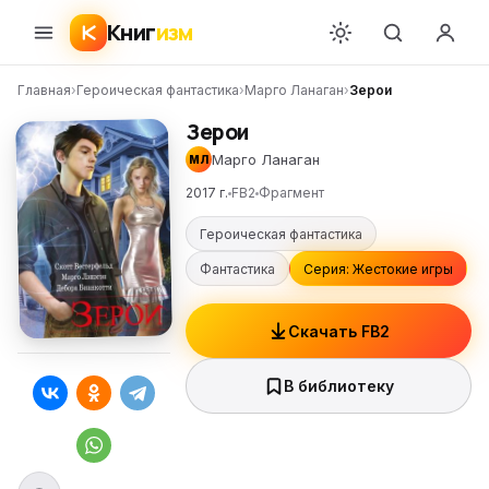
Книг
изм
Главная
›
Героическая фантастика
›
Марго Ланаган
›
Зерои
Зерои
Марго Ланаган
МЛ
2017 г.
FB2
Фрагмент
Героическая фантастика
Фантастика
Серия: Жестокие игры
Скачать FB2
В библиотеку