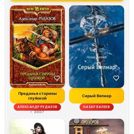
Преданья старины
Серый Велиар
глубокой
АЛЕКСАНДР РУДАЗОВ
НАЗАР ВАЛЕЕВ
2007