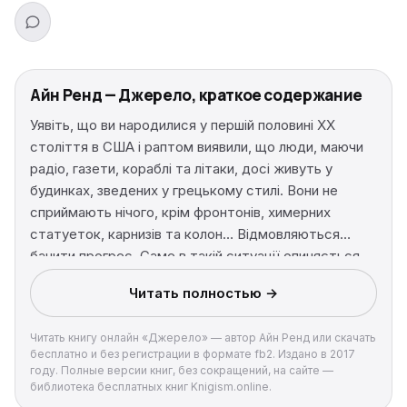
Айн Ренд — Джерело, краткое содержание
Уявіть, що ви народилися у першій половині ХХ
століття в США і раптом виявили, що люди, маючи
радіо, газети, кораблі та літаки, досі живуть у
будинках, зведених у грецькому стилі. Вони не
сприймають нічого, крім фронтонів, химерних
статуеток, карнизів та колон… Відмовляються
бачити прогрес. Саме в такій ситуації опиняється
головний герой роману — талановитий архітектор
Читать полностью →
Говард Рорк. Він навіть не намагається відкрити
оточенню очі на абсурдність ситуації, а просто
Читать книгу онлайн «Джерело» — автор Айн Ренд или скачать
виконує свою роботу. Таких як він — тих, хто має
бесплатно и без регистрации в формате fb2. Издано в 2017
власну думку — суспільство кличе егоїстами,
году. Полные версии книг, без сокращений, на сайте —
вважає «хворими» і неправильними. Перед ним
библиотека бесплатных книг Knigism.online.