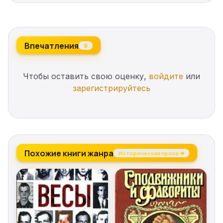
зачиняють двері і всіляко намагаються виштовхнути
подалі від епіцентру архітектурного життя. Що ж
вчинить герой та чи справді бути егоїстом погано?
Впечатления
0
Чтобы оставить свою оценку,
войдите
или
зарегистрируйтесь
Похожие книги жанра
Историческая проза →