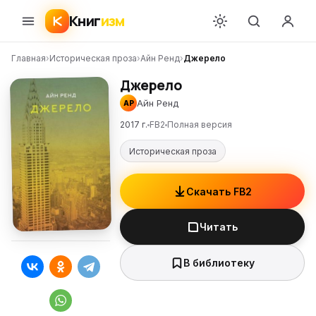
Книг
изм
Главная
›
Историческая проза
›
Айн Ренд
›
Джерело
Джерело
Айн Ренд
АР
2017 г.
FB2
Полная версия
Историческая проза
Скачать FB2
Читать
В библиотеку