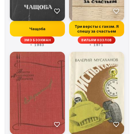
Три версты с гаком. Я
Чащоба
спешу за счастьем
ЭМЭ БЭЭКМАН
ВИЛЬЯМ КОЗЛОВ
1983
1971