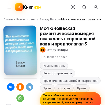
Книг
изм
Главная
›
Роман, повесть
›
Ватару Ватари
›
Моя юношеская романтическая
Моя юношеская
романтическая комедия
оказалась неправильной,
как я и предполагал 3
Ватару Ватари
ВВ
FB2
Полная версия
Роман, повесть
Неотсортированное
Приключения для детей и подростков
Проза
Комедия
Драма
Серия: Моя юношеская
романтическая комедия оказалась
неправильной, как я и предполагал