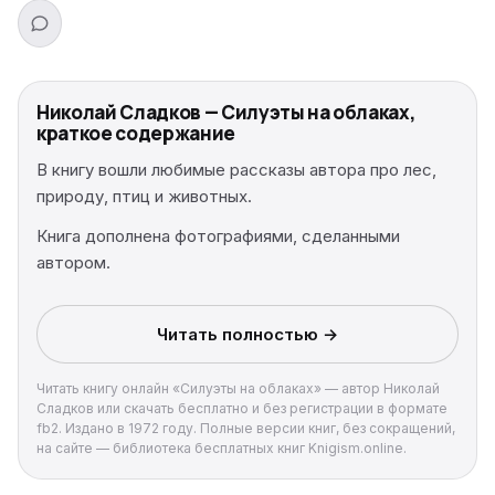
Николай Сладков — Силуэты на облаках,
краткое содержание
В книгу вошли любимые рассказы автора про лес,
природу, птиц и животных.
Книга дополнена фотографиями, сделанными
автором.
Читать полностью →
Читать книгу онлайн «Силуэты на облаках» — автор Николай
Сладков или скачать бесплатно и без регистрации в формате
fb2. Издано в 1972 году. Полные версии книг, без сокращений,
на сайте — библиотека бесплатных книг Knigism.online.