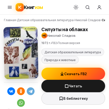
Книг
изм
Главная
›
Детская образовательная литература
›
Николай Сладков
›
Силу
Силуэты на облаках
Николай Сладков
НС
1972 г.
FB2
Полная версия
Детская образовательная литература
Природа и животные
Скачать FB2
Читать
В библиотеку