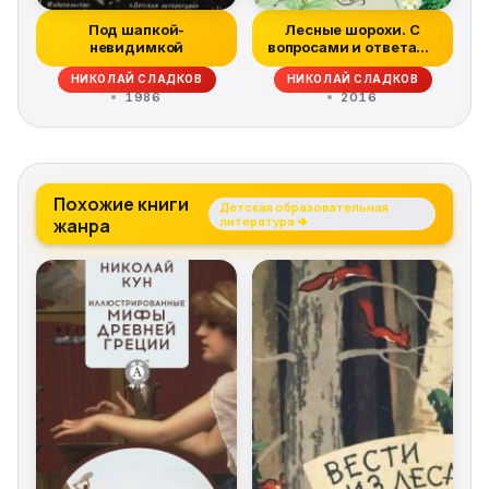
Под шапкой-
Лесные шорохи. С
невидимкой
вопросами и ответами
для почемуче...
НИКОЛАЙ СЛАДКОВ
НИКОЛАЙ СЛАДКОВ
1986
2016
Похожие книги
Детская образовательная
жанра
литература →