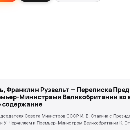
ь, Франклин Рузвельт — Переписка Пре
емьер-Министрами Великобритании во 
ое содержание
едседателя Совета Министров СССР И. В. Сталина с Прези
 У. Черчиллем и Премьер-Министром Великобритании К. Этт