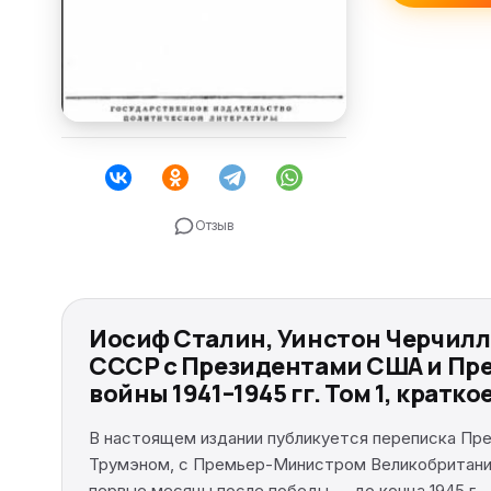
Отзыв
Иосиф Сталин, Уинстон Черчилл
СССР с Президентами США и Пр
войны 1941–1945 гг. Том 1, кратк
В настоящем издании публикуется переписка Пр
Трумэном, с Премьер-Министром Великобритании
первые месяцы после победы — до конца 1945 г.