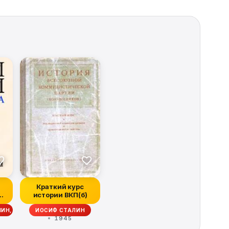
Краткий курс
истории ВКП(б)
ЛЕХАНОВ, НИКОЛАЙ МАРР
ИН, РОБЕРТ ОГАНЯН
ИОСИФ СТАЛИН
1945