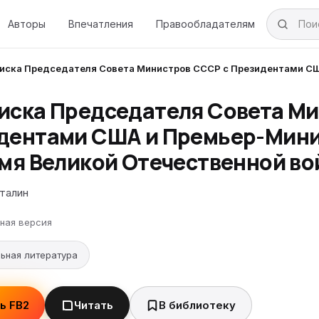
Авторы
Впечатления
Правообладателям
иска Председателя Совета Министров СССР с Президентами США
иска Председателя Совета Ми
дентами США и Премьер-Мини
мя Великой Отечественной войн
талин
ная версия
ьная литература
ь FB2
Читать
В библиотеку