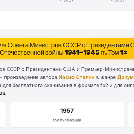
2017
2017
теля Совета Министров СССР с Президентами
Отечественной войны 1941–1945 гг. Том 1»
ов СССР с Президентами США и Премьер-Министрами
 — произведение автора
Иосиф Сталин
в жанре
Докум
а для бесплатного скачивания в формате fb2 и для он
аз
.
1957
год публикации