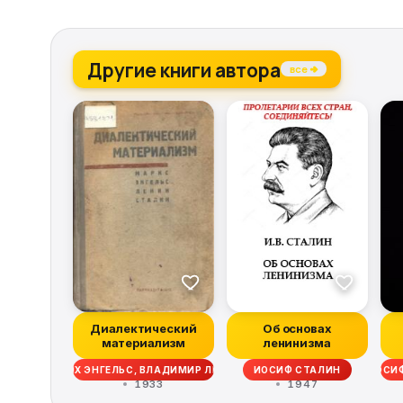
Другие книги автора
все →
Диалектический
Об основах
материализм
ленинизма
РКС, ФРИДРИХ ЭНГЕЛЬС, ВЛАДИМИР ЛЕНИН, ИОСИФ СТАЛИН
ИОСИФ СТАЛИН
ФРИДРИХ ЭНГЕЛЬС, ИОС
ИОСИФ
1933
1947