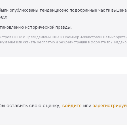
были опубликованы тенденциозно подобранные части вышеназв
иде.
тановлению исторической правды.
истров СССР с Президентами США и Премьер-Министрами Великобритани
узвельт или скачать бесплатно и без регистрации в формате fb2. Издано 
бы оставить свою оценку,
войдите
или
зарегистрируй