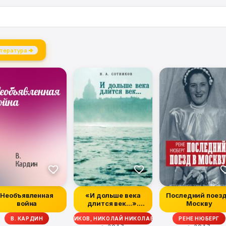
тература →
Необъявленная
«И дольше века
Последний поезд
война
длится век…».
Москву
Пьесы,
В. КАРДИН
НИКОЛАЙ СОТНИКОВ, НИКОЛАЙ НИКОЛАЕВИЧ СОТНИКОВ
РЕНЕ НЮБЕРГ
БОРИС 
документальные...