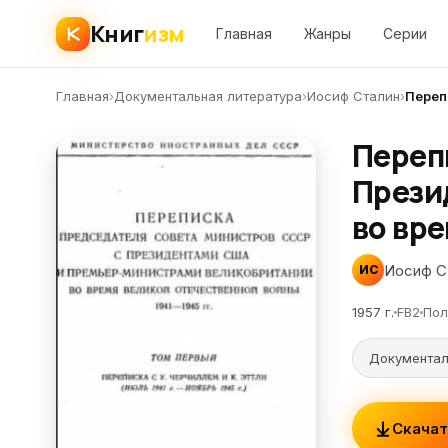
Книг
изм
Главная
Жанры
Серии
Главная
›
Документальная литература
›
Иосиф Сталин
›
Переп
Переп
Прези
во вре
Иосиф С
ИС
1957 г.
FB2
Пол
Документал
Скачат