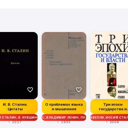
И. В. Сталин.
О проблемах языка
Три эпохи
Цитаты
и мышления
государства и
власти
ИФ СТАЛИН, КАРЛ МАРКС, ВЛАДИМИР ЛЕНИН, ПОЛЬ ЛАФАРГ, ГЕОРГИЙ П
 СТАЛИН, В. КУВШИНОВ
НИККОЛО МАКИАВЕЛЛИ, ИОСИФ СТАЛ
2017
1933
2006