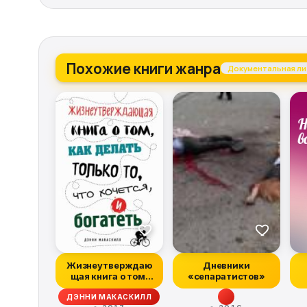
Похожие книги жанра
Документальная ли
Жизнеутверждаю
Дневники
щая книга о том,
«сепаратистов»
как делать только
ДЭННИ МАКАСКИЛЛ
т...