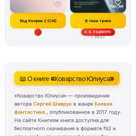
Код Кхорна 2 (СИ)
В тени трона
К. Б. УЭДЖЕРС
2017
📖 О книге «Коварство Юлиуса»
«Коварство Юлиуса» — произведение
автора
Сергей Шаврук
в жанре
Боевая
фантастика
, опубликованное в 2017 году.
На сайте Книгизм книга доступна для
бесплатного скачивания в формате fb2 и