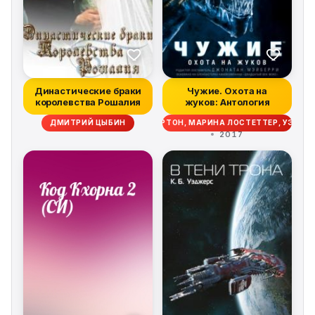
Династические браки
Чужие. Охота на
королевства Рошалия
жуков: Антология
ИМ ЛЕББОН, СКОТТ СИГЛЕР, ДЭЙВ ВОЛВЕРТОН, МАРИНА ЛОСТЕТТЕР, УЭСТ
ДМИТРИЙ ЦЫБИН
2017