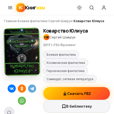
Книг
изм
Главная
›
Боевая фантастика
›
Сергей Шаврук
›
Коварство Юлиуса
Коварство Юлиуса
Сергей Шаврук
СШ
2017 г.
FB2
Фрагмент
Боевая фантастика
Космическая фантастика
Героическая фантастика
Самиздат, сетевая литература
Скачать FB2
В библиотеку