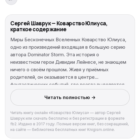
Сергей Шаврук — Коварство Юлиуса,
краткое содержание
Миры Бесконечных Вселенных Коварство Юлиуса,
одно из произведений входящая в большую серию
автора Dominator Storm. Эта история о
неизвестном герои Дивидии Лейнесе, не знающем
ничего о своём прошлом. Живя у приёмных
родителей, он оказывается в центре
фантастических событий, где всегда выделяется
среди других существ своими способностями.
Читать полностью →
Сталкиваясь с трудностями, постепенно узнаёт по
крупицам о своём настоящем происхождении.
Читать книгу онлайн «Коварство Юлиуса» — автор Сергей
Пытаясь изменить суровую реальность планеты
Шаврук или скачать бесплатно и без регистрации в формате
Янкрис, где он живёт. Ему приходится вступать в
fb2. Издано в 2017 году. Полные версии книг, без сокращений,
сражения с ужасными, беспощадными монстрами,
на сайте — библиотека бесплатных книг Knigism.online.
жаждущими его уничтожить. Так он шаг за шагом