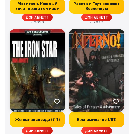
Мстители. Каждый
Ракета и Грут спасают
хочет править миром
Вселенную
ДЭН АБНЕТТ
ДЭН АБНЕТТ
2016
2017
Железная звезда (ЛП)
Воспоминание (ЛП)
ДЭН АБНЕТТ
ДЭН АБНЕТТ