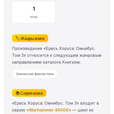
1
жанр
🏷️ Жанры книги
Произведение «Ересь Хоруса: Омнибус.
Том 3» относится к следующим жанровым
направлениям каталога Книгизм:
Эпическая фантастика
📚 Серия книги
«Ересь Хоруса: Омнибус. Том 3» входит в
серию
«Warhammer 40000»
— цикл из