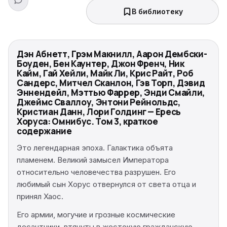
В библиотеку
Дэн Абнетт, Грэм Макнилл, Аарон Дембски-
Боуден, Бен Каунтер, Джон Френч, Ник
Кайм, Гай Хейли, Майк Ли, Крис Райт, Роб
Сандерс, Митчел Сканлон, Гэв Торп, Дэвид
Эннендейл, Мэттью Фаррер, Энди Смайли,
Джеймс Сваллоу, Энтони Рейнольдс,
Кристиан Данн, Лори Голдинг — Ересь
Хоруса: Омнибус. Том 3, краткое
содержание
Это легендарная эпоха. Галактика объята
пламенем. Великий замысел Императора
относительно человечества разрушен. Его
любимый сын Хорус отвернулся от света отца и
принял Хаос.
Его армии, могучие и грозные космические
десантники, втянуты в жестокую гражданскую