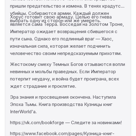
пришли предательство и измена. В тенях крадутся
убийцы. Собираются армии. Каждый должен
Хорус готовит свою армаду. Целью его гнева
выбрать одну из сторон или же умереть.
является сама Терра. Восседая на Золотом Троне,
Император ожидает возвращения сбившегося с
пути сына. Однако его подлинный враг — Хаос,
изначальная сила, которая желает подчинить
человечество своим непредсказуемым прихотям.
Жестокому смеху Темных Богов отзываются вопли
невинных и мольбы праведных. Если Император
потерпит неудачу, и война будет проиграна, всех
ждет страдание и проклятие.
Эра знания и просвещения окончена. Наступила
Эпоха Тьмы. Книга производства Кузницы книг
InterWorld'а.
https://vk.com/bookforge — Следите за новинками!
https://www.facebook.com/pages/Кузница-книг-