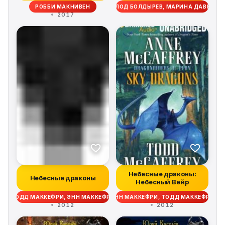
РОББИ МАКНИВЕН
ВСЕВОЛОД БОЛДЫРЕВ, МАРИНА ДАВЫДОВ
2017
Небесные драконы:
Небесные драконы
Небесный Вейр
ТОДД МАККЕФРИ, ЭНН МАККЕФРИ
ЭНН МАККЕФРИ, ТОДД МАККЕФРИ
2012
2012