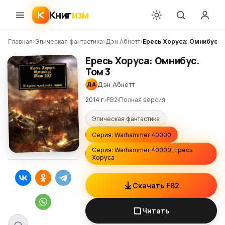
Книг
изм
Главная
›
Эпическая фантастика
›
Дэн Абнетт
›
Ересь Хоруса: Омнибус. 
Ересь Хоруса: Омнибус.
Том 3
Дэн Абнетт
ДА
2014 г.
FB2
Полная версия
Эпическая фантастика
Серия: Warhammer 40000
Серия: Warhammer 40000: Ересь
Хоруса
Скачать FB2
Читать