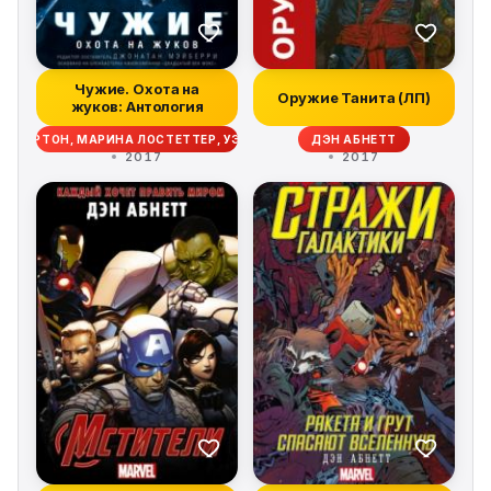
Чужие. Охота на
Оружие Танита (ЛП)
жуков: Антология
В ВОЛВЕРТОН, МАРИНА ЛОСТЕТТЕР, УЭСТОН ОКС, МЭТТ ФОРБЕК, ИВОНН Н
ДЭН АБНЕТТ
2017
2017