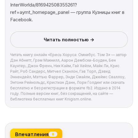
InterWorldа/816942508355261?
ref=aymt_homepage_panel — группа Кузницы книг в
Facebook.
Читать полностью →
Читать книгу онлайн «Ересь Хоруса: Омнибус. Том 3» — автор
Дэн Абнетт, Грэм Макнилл, Аарон Дембски-Боуден, Бен
Каунтер, Джон Френч, Ник Кайм, Гай Хейли, Майк Ли, Крис
Райт, Роб Сандерс, Митчел Сканлон, Гэв Торп, Дэвид
Эннендейл, Мэттью Фаррер, Энди Смайли, Джеймс Сваллоу,
Энтони Рейнольдс, Кристиан Данн, Лори Голдинг или скачать
бесплатно и без регистрации в формате fb2. Издано в 2014
году. Полные версии книг, без сокращений, на сайте —
библиотека бесплатных книг Knigism.online.
Впечатления
0