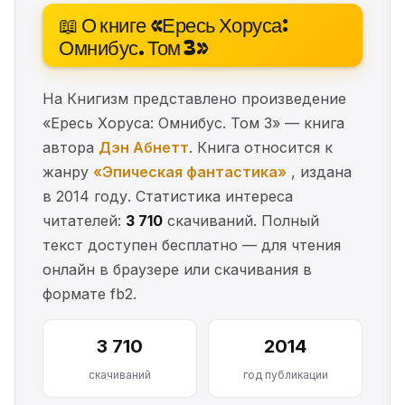
📖 О книге «Ересь Хоруса:
Омнибус. Том 3»
На Книгизм представлено произведение
«Ересь Хоруса: Омнибус. Том 3» — книга
автора
Дэн Абнетт
. Книга относится к
жанру
«Эпическая фантастика»
, издана
в 2014 году. Статистика интереса
читателей:
3 710
скачиваний. Полный
текст доступен бесплатно — для чтения
онлайн в браузере или скачивания в
формате fb2.
3 710
2014
скачиваний
год публикации