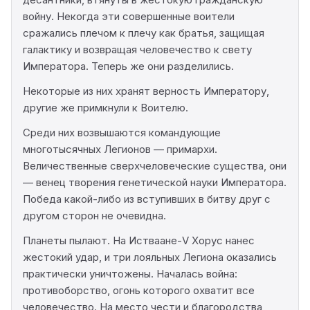
войну. Некогда эти совершенные воители
сражались плечом к плечу как братья, защищая
галактику и возвращая человечество к свету
Императора. Теперь же они разделились.
Некоторые из них хранят верность Императору,
другие же примкнули к Воителю.
Среди них возвышаются командующие
многотысячных Легионов — примархи.
Величественные сверхчеловеческие существа, они
— венец творения генетической науки Императора.
Победа какой-либо из вступивших в битву друг с
другом сторон не очевидна.
Планеты пылают. На Истваане-V Хорус нанес
жестокий удар, и три лояльных Легиона оказались
практически уничтожены. Началась война:
противоборство, огонь которого охватит все
человечество. На место чести и благородства