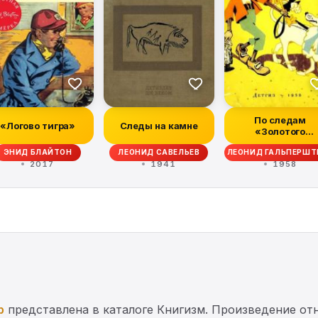
По следам
«Логово тигра»
Следы на камне
«Золотого
ключика»
ЭНИД БЛАЙТОН
ЛЕОНИД САВЕЛЬЕВ
ЛЕОНИД ГАЛЬПЕРШТ
2017
1941
1958
р
представлена в каталоге Книгизм. Произведение от