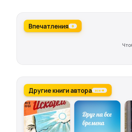
Впечатления
0
Что
Другие книги автора
все →