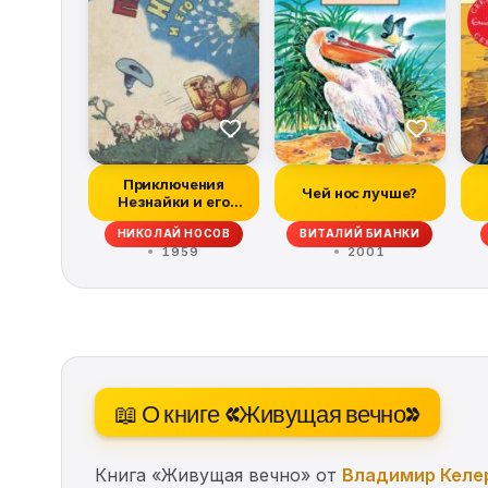
Приключения
Чей нос лучше?
Незнайки и его
друзей (все
НИКОЛАЙ НОСОВ
ВИТАЛИЙ БИАНКИ
иллюстрации...
1959
2001
📖 О книге «Живущая вечно»
Книга «Живущая вечно» от
Владимир Келе