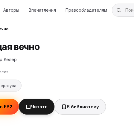
Авторы
Впечатления
Правообладателям
ечно
ая вечно
р Келер
рсия
тература
ь FB2
Читать
В библиотеку