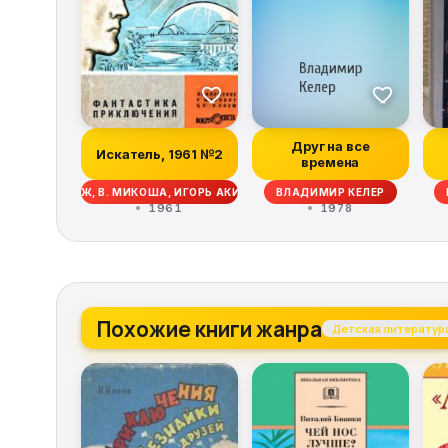
Друг на все
Искатель, 1961 №2
времена
 ДЖ. ОЛДРИДЖ, В. МИКОША, ИГОРЬ АКИМУШКИН, МИХАИЛ ЕФИМОВИЧ ЗУЕВ
ВЛАДИМИР КЕЛЕР
1961
1978
Похожие книги жанра
Детская литератур