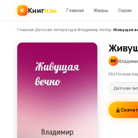
Книг
изм
Главная
Жанры
Серии
Главная
›
Детская литература
›
Владимир Келер
›
Живущая в
Живущ
Владими
ВК
FB2
Полная ве
Детская ли
Скачат