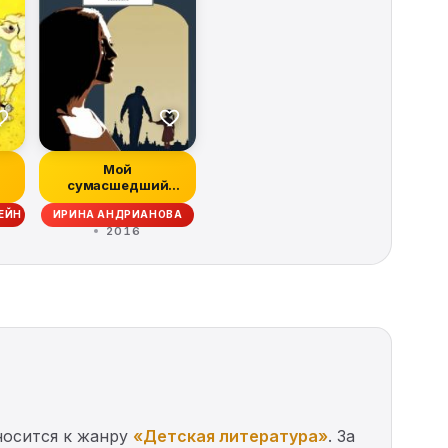
Мой
сумасшедший
папа
ЕЙН
ИРИНА АНДРИАНОВА
2016
носится к жанру
«Детская литература»
. За