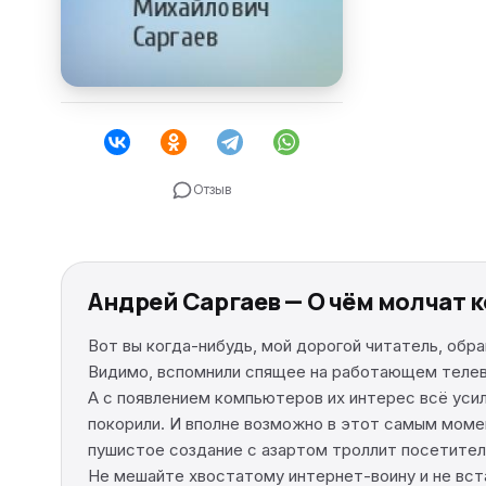
Отзыв
Андрей Саргаев — О чём молчат 
Вот вы когда-нибудь, мой дорогой читатель, об
Видимо, вспомнили спящее на работающем телев
А с появлением компьютеров их интерес всё усил
покорили. И вполне возможно в этот самым момен
пушистое создание с азартом троллит посетите
Не мешайте хвостатому интернет-воину и не встав