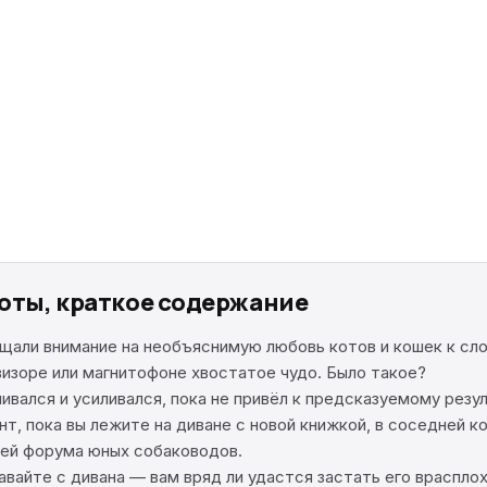
коты, краткое содержание
ращали внимание на необъяснимую любовь котов и кошек к с
изоре или магнитофоне хвостатое чудо. Было такое?
ивался и усиливался, пока не привёл к предсказуемому резу
т, пока вы лежите на диване с новой книжкой, в соседней 
лей форума юных собаководов.
айте с дивана — вам вряд ли удастся застать его врасплох,