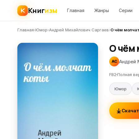
Книг
изм
Главная
Жанры
Серии
Главная
›
Юмор
›
Андрей Михайлович Саргаев
›
О чём молча
О чём
Андрей 
АС
FB2
Полная ве
Юмор
Скачат