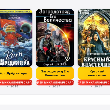
Заградотряд Его
Красный
Кот Шрёдингера
Величества
властелин
Й МИХАЙЛОВИЧ САРГАЕВ
АНДРЕЙ МИХАЙЛОВИЧ САРГАЕВ
АНДРЕЙ МИХАЙЛОВИЧ С
2016
2014
2014