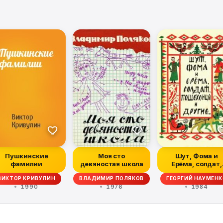
Пушкинские
Моя сто
Шут, Фома и
фамилии
девяностая школа
Ерёма, солдат,
пошехонцы и
ВИКТОР КРИВУЛИН
ВЛАДИМИР ПОЛЯКОВ
ГЕОРГИЙ НАУМЕНК
другие…
1990
1976
1984