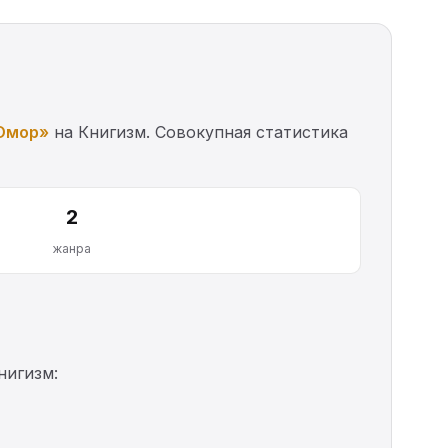
Юмор»
на Книгизм. Совокупная статистика
2
жанра
нигизм: