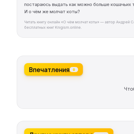
постараюсь выдать как можно больше кошачьих та
И о чём же молчат коты?
Читать книгу онлайн «О чём молчат коты» — автор Андрей С
бесплатных книг Knigism.online.
Впечатления
0
Что