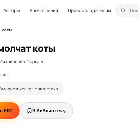
Авторы
Впечатления
Правообладателям
т коты
 молчат коты
Михайлович Саргаев
рсия
Юмористическая фантастика
ь FB2
В библиотеку