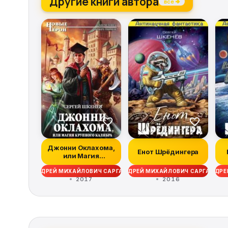
Другие книги автора
все →
Джонни Оклахома,
Енот Шрёдингера
или Магия
крупного калибра
АНДРЕЙ МИХАЙЛОВИЧ САРГАЕВ
АНДРЕЙ МИХАЙЛОВИЧ САРГАЕВ
АНДРЕ
2017
2016