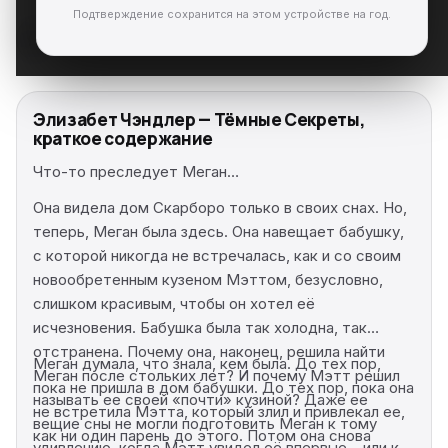
Подтверждение сохранится на этом устройстве на год.
Элизабет Чэндлер — Тёмные Секреты,
краткое содержание
Что-то преследует Меган…
Она видела дом Скарборо только в своих снах. Но,
теперь, Меган была здесь. Она навещает бабушку,
с которой никогда не встречалась, как и со своим
новообретенным кузеном Мэттом, безусловно,
слишком красивым, чтобы он хотел её
исчезновения. Бабушка была так холодна, так
отстранена. Почему она, наконец, решила найти
Меган думала, что знала, кем была. До тех пор,
Меган после стольких лет? И почему Мэтт решил
пока не пришла в дом бабушки. До тех пор, пока она
называть ее своей «почти» кузиной? Даже ее
не встретила Мэтта, который злил и привлекал ее,
вещие сны не могли подготовить Меган к тому
как ни один парень до этого. Потом она снова
удивлению, когда Мэтт увидел её впервые… или к