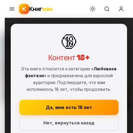
Книг
изм
Главная
›
Любовное фэнтези
›
Элизабет Чэндлер
›
Тёмные Секреты
🔞
Тёмные Секреты
Элизабет Чэндлер
ЭЧ
FB2
Полная версия
18+
Контент 18+
Любовное фэнтези
Эта книга относится к категории «
Любовное
Серия: Наследие обмана (#1)
фэнтези
» и предназначена для взрослой
аудитории. Подтвердите, что вам
исполнилось 18 лет, чтобы продолжить.
Скачать FB2
Читать
Да, мне есть 18 лет
В библиотеку
Нет, вернуться назад