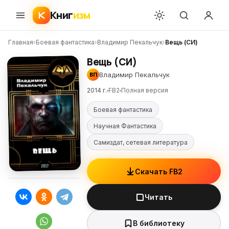
Книг
изм
Главная
›
Боевая фантастика
›
Владимир Пекальчук
›
Вещь (СИ)
Вещь (СИ)
Владимир Пекальчук
ВП
2014 г.
FB2
Полная версия
Боевая фантастика
Научная Фантастика
Самиздат, сетевая литература
Скачать FB2
Читать
В библиотеку