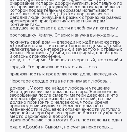
очарование «старой доброй Англии», ностальгию по
которая живёт с дедушкой в его антикварной лавке
которой поразительным образом испытывают и
и не знает особых бед. До тех пор, пока из-за
сегодня люди, живущие в разных странах на разных
чрезмерного пристрастия к азартным играм
континентах…
дедушка не влезает в долги к злобному и хитрому
ростовщику Квилпу. Старик и внучка вынуждены
покинуть свой дом — впереди их ждёт множество
«Домби и сын» — история Торгового дома «Домби
увлекательных, интересных, а зачастую и страшных
и сын». Вся жизнь Домби, главы фирмы, посвящена
и опасных приключений.
делу, т. е. фирме. Человек он черствый, жестокий и
гордый. Его привязанность к сыну — это
привязанность к продолжателю дела, наследнику.
Черствое сердце отца не принимает любовь
дочери… У кого же найдет любовь и утешение
Это один из лучших романов автора. Бесконечная
заброшенная после смерти матери девочка, и что
вереница фигур и жизненных положений в этом
должно произойти с человеком, чтобы бремя
произведении изумляет. Немного романов в
надменности и душевной ограниченности уступило
мировой литературе, которые по богатству красок
место раскаянию и доброте?
и разнообразию тона могут быть поставлены в один
ряд с «Домби и Сыном», не считая некоторых