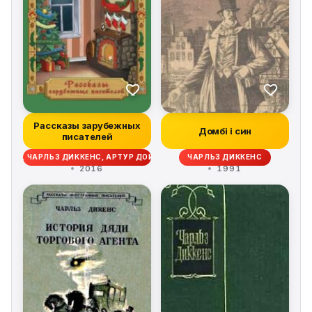
Рассказы зарубежных
Домбі і син
писателей
ССАН, ЧАРЛЬЗ ДИККЕНС, АРТУР ДОЙЛ, О. ГЕНРИ, СЕЛЬМА ЛАГЕРЛЕФ
ЧАРЛЬЗ ДИККЕНС
2016
1991