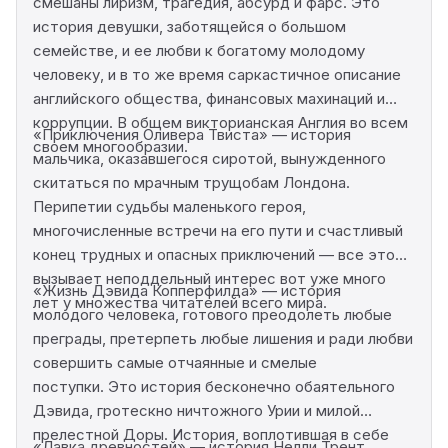
смешаны лиризм, трагедия, абсурд и фарс. Это
история девушки, заботящейся о большом
семействе, и ее любви к богатому молодому
человеку, и в то же время саркастичное описание
английского общества, финансовых махинаций и
коррупции. В общем викторианская Англия во всем
«Приключения Оливера Твиста» — история
своем многообразии.
мальчика, оказавшегося сиротой, вынужденного
скитаться по мрачным трущобам Лондона.
Перипетии судьбы маленького героя,
многочисленные встречи на его пути и счастливый
конец трудных и опасных приключений — все это
вызывает неподдельный интерес вот уже много
«Жизнь Дэвида Копперфилда» — история
лет у множества читателей всего мира.
молодого человека, готового преодолеть любые
преграды, претерпеть любые лишения и ради любви
совершить самые отчаянные и смелые
поступки. Это история бесконечно обаятельного
Дэвида, гротескно ничтожного Урии и милой
прелестной Доры. История, воплотившая в себе
«Лавка древностей» — история Нелли Трент,