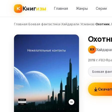
Книг
изм
Главная
Жанры
Серии
Главная
›
Боевая фантастика
›
Хайдарали Усманов
›
Охотник.
Охотн
Хайдара
ХУ
2019 г.
FB2
Фра
Боевая фан
Скачат