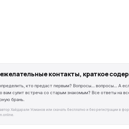
Нежелательные контакты, краткое соде
к определить, кто предаст первым? Вопросы… вопросы… А е
что вам сулит встреча со старым знакомым? Все ответы на в
рную брань.
втор Хайдарали Усманов или скачать бесплатно и без регистрации в форм
.online.