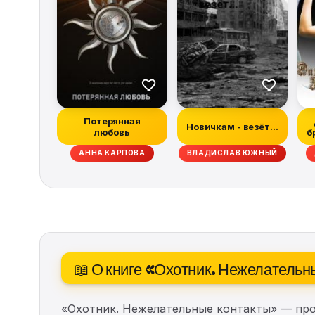
Потерянная
Новичкам - везёт...
любовь
б
Н МАБЕРРИ, ХИЗЕР ГРЭМ, ДЭН АБНЕТТ, РЭЙЧЕЛ КЕЙН, ТИМ ЛЕББОН, СКО
АННА КАРПОВА
ВЛАДИСЛАВ ЮЖНЫЙ
📖 О книге «Охотник. Нежелательн
«Охотник. Нежелательные контакты» — пр