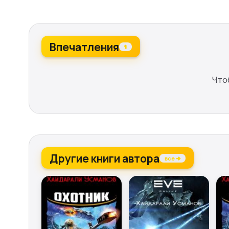
Впечатления
1
Что
Другие книги автора
все →