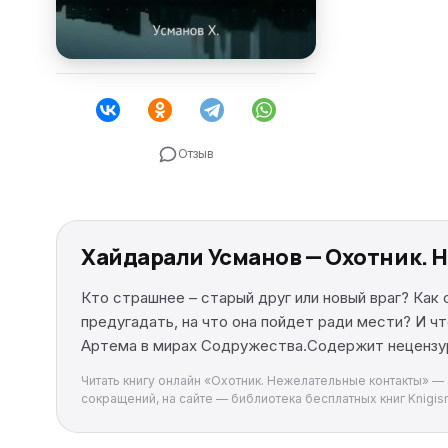
Отзыв
Хайдарали Усманов — Охотник. 
Кто страшнее – старый друг или новый враг? Ка
предугадать, на что она пойдет ради мести? И 
Артема в мирах Содружества.Содержит нецензу
Читать книгу онлайн «Охотник. Нежелательные контакты» — а
сокращений, на сайте — библиотека бесплатных книг Knigism