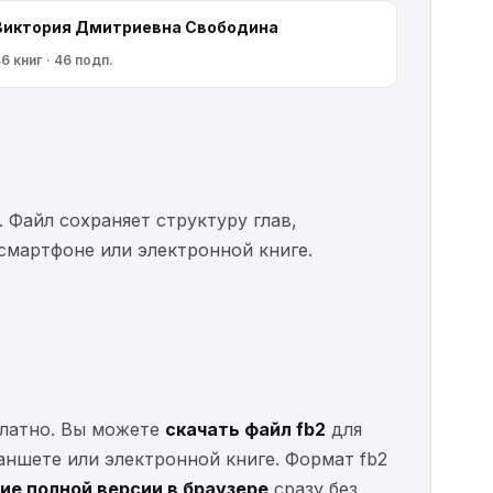
Виктория Дмитриевна Свободина
6 книг · 46 подп.
. Файл сохраняет структуру глав,
 смартфоне или электронной книге.
платно. Вы можете
скачать файл fb2
для
ланшете или электронной книге. Формат fb2
ие полной версии в браузере
сразу без