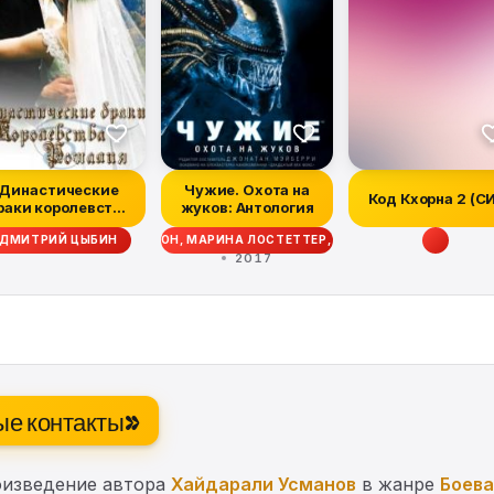
Династические
Чужие. Охота на
Код Кхорна 2 (С
раки королевства
жуков: Антология
Рошалия
ТТ СИГЛЕР, ДЭЙВ ВОЛВЕРТОН, МАРИНА ЛОСТЕТТЕР, УЭСТОН ОКС, МЭТТ Ф
ДМИТРИЙ ЦЫБИН
2017
ые контакты»
оизведение автора
Хайдарали Усманов
в жанре
Боева