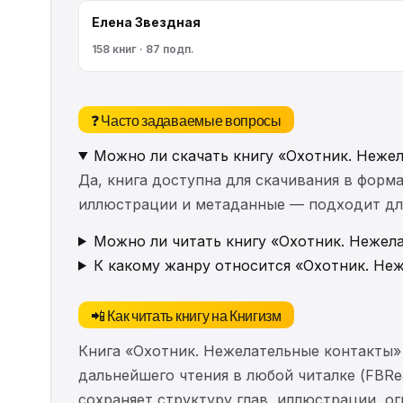
Елена Звездная
158 книг · 87 подп.
❓ Часто задаваемые вопросы
Можно ли скачать книгу «Охотник. Неже
Да, книга доступна для скачивания в форма
иллюстрации и метаданные — подходит для 
Можно ли читать книгу «Охотник. Нежела
К какому жанру относится «Охотник. Не
📲 Как читать книгу на Книгизм
Книга «Охотник. Нежелательные контакты»
дальнейшего чтения в любой читалке (FBRea
сохраняет структуру глав, иллюстрации, о