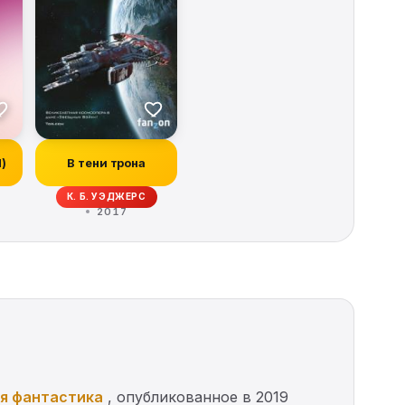
И)
В тени трона
ОРБЕК, ИВОНН НАВАРРО, КИТ ДЕ КАНДИДО, РЭЙ ГАРТОН, КРИСТОФЕР ГОЛ
К. Б. УЭДЖЕРС
2017
я фантастика
, опубликованное в 2019