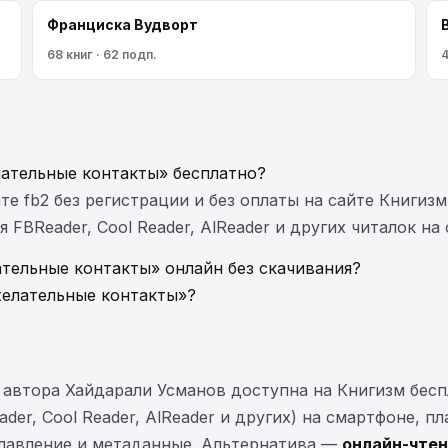
Франциска Вудворт
68 книг · 62 подп.
4
лательные контакты» бесплатно?
те fb2 без регистрации и без оплаты на сайте Книгизм
FBReader, Cool Reader, AlReader и других читалок на
тельные контакты» онлайн без скачивания?
желательные контакты»?
 автора Хайдарали Усманов доступна на Книгизм бес
der, Cool Reader, AlReader и других) на смартфоне, п
главление и метаданные. Альтернатива —
онлайн-чтен