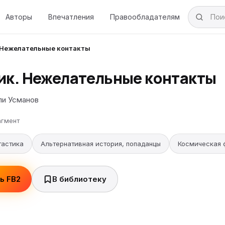
Авторы
Впечатления
Правообладателям
 Нежелательные контакты
ик. Нежелательные контакты
ли Усманов
гмент
тастика
Альтернативная история, попаданцы
Космическая 
ь FB2
В библиотеку