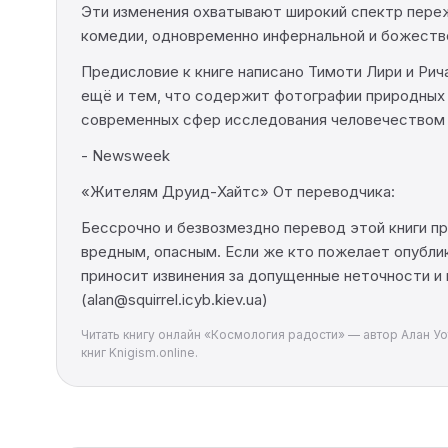
Эти изменения охватывают широкий спектр переж
комедии, одновременно инфернальной и божестве
Предисловие к книге написано Тимоти Лири и Ри
ещё и тем, что содержит фотографии природных 
современных сфер исследования человечеством 
- Newsweek
«Жителям Друид-Хайтс» От переводчика:
Бессрочно и безвозмездно перевод этой книги пр
вредным, опасным. Если же кто пожелает опублик
приносит извинения за допущенные неточности и
(alan@squirrel.icyb.kiev.ua)
Читать книгу онлайн «Космология радости» — автор Алан Уо
книг Knigism.online.