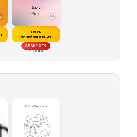
Путь
н
освобождения
АЛАН УОТС
1999