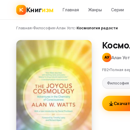
Книг
изм
Главная
Жанры
Серии
Главная
›
Философия
›
Алан Уотс
›
Космология радости
Космо
Алан Уо
АУ
FB2
Полная ве
Философия
Скачат