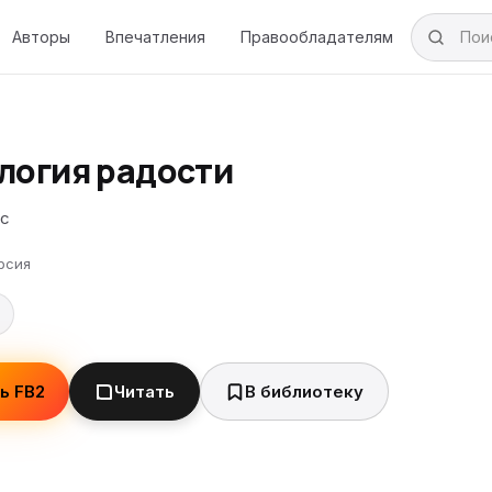
Авторы
Впечатления
Правообладателям
логия радости
тс
рсия
ь FB2
Читать
В библиотеку