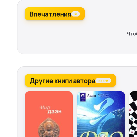
Впечатления
0
Что
Другие книги автора
все →