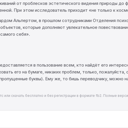
иваний от проблесков эстетического видения природы до ф
нной. При этом исследователь приходит «не только к космол
чардом Альпертом, в прошлом сотрудниками Отделения психо
объектов, которые дополняют увлекательное повествование.
самого себя».
едоставляется в пользование всем, кто найдёт его интерес
овать его на бумаге, никаких проблем, только, пожалуйста
 пропущенные буквы). Ему же, то бишь переводчику, можно 
тс или скачать бесплатно и без регистрации в формате fb2. Полные верси