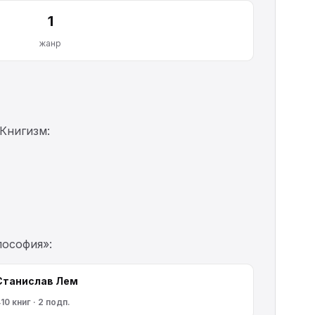
1
жанр
Книгизм:
лософия»:
Станислав Лем
10 книг · 2 подп.