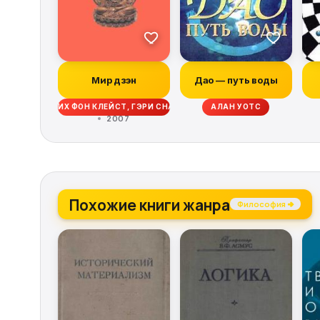
Мир дзэн
Дао — путь воды
РРИГЕЛЬ, ГЕНРИХ ФОН КЛЕЙСТ, ГЭРИ СНАЙДЕР, ЧЖАН ЧЖЭНЬ-ЦЗИ, СЫ МА
АЛАН УОТС
2007
Похожие книги жанра
Философия →