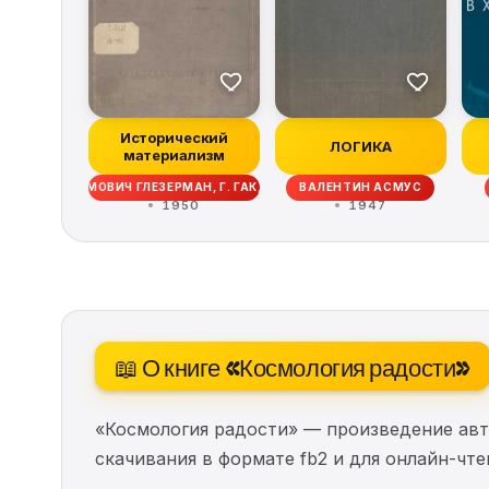
Исторический
ЛОГИКА
материализм
ОРИЙ ЕРУХИМОВИЧ ГЛЕЗЕРМАН, Г. ГАК, МИХАИЛ ДАВЫДОВИЧ КАММАРИ, Ф
ВАЛЕНТИН АСМУС
1950
1947
📖 О книге «Космология радости»
«Космология радости» — произведение ав
скачивания в формате fb2 и для онлайн-чт