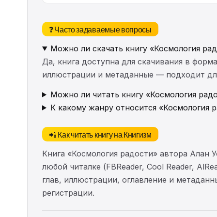
❓ Часто задаваемые вопросы
Можно ли скачать книгу «Космология ра
Да, книга доступна для скачивания в форма
иллюстрации и метаданные — подходит для 
Можно ли читать книгу «Космология радо
К какому жанру относится «Космология 
📲 Как читать книгу на Книгизм
Книга «Космология радости» автора Алан 
любой читалке (FBReader, Cool Reader, AlR
глав, иллюстрации, оглавление и метадан
регистрации.