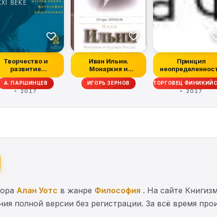
Творчество и
Иван Ильин.
Принцип
развитие
Монархия и
неопределеннос
общества в XXI
будущее России
. ХРУСТОВ, П. ЮДИН
А. ПАРШИНЦЕВ
ИГОРЬ ЗЕРНОВ
ТОРГОВЕЦ ФИНИКИЙ
веке: взгляд...
2017
2017
тора
Алан Уотс
в жанре
Философия
. На сайте Книгиз
ения полной версии без регистрации. За всё время пр