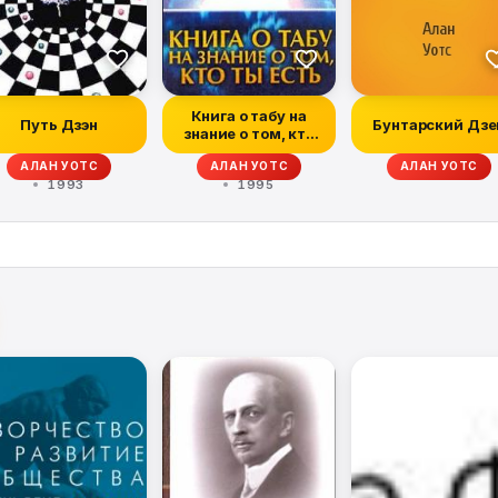
Книга о табу на
Путь Дзэн
Бунтарский Дзе
знание о том, кто
ты
Й-МАЙ, РОБЕРТ ЛИНССЕН, КАКУДЗО ОКАКУРА, СОКЭЙ-АН САСАКИ
АЛАН УОТС
АЛАН УОТС
АЛАН УОТС
1993
1995