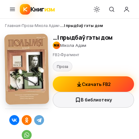
Книг
изм
Главная
›
Проза
›
Мікола Адам
›
…І прыдбаў гэты дом
…І прыдбаў гэты дом
Мікола Адам
МА
FB2
Фрагмент
Проза
Скачать FB2
В библиотеку