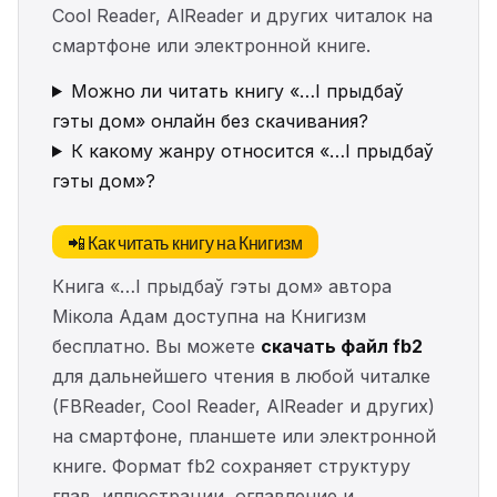
Cool Reader, AlReader и других читалок на
смартфоне или электронной книге.
Можно ли читать книгу «…І прыдбаў
гэты дом» онлайн без скачивания?
К какому жанру относится «…І прыдбаў
гэты дом»?
📲 Как читать книгу на Книгизм
Книга «…І прыдбаў гэты дом» автора
Мікола Адам доступна на Книгизм
бесплатно. Вы можете
скачать файл fb2
для дальнейшего чтения в любой читалке
(FBReader, Cool Reader, AlReader и других)
на смартфоне, планшете или электронной
книге. Формат fb2 сохраняет структуру
глав, иллюстрации, оглавление и