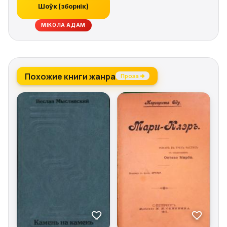
Шоўк (зборнік)
МІКОЛА АДАМ
Похожие книги жанра
Проза →