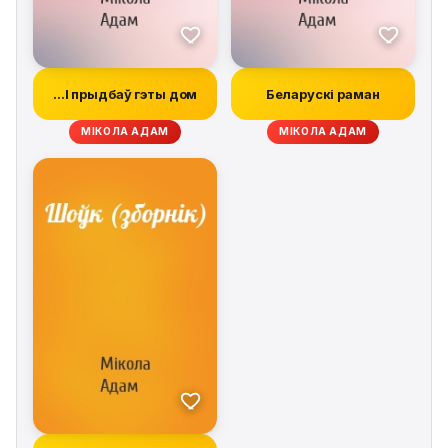
…І прыдбаў гэты дом
Беларускі раман
МІКОЛА АДАМ
МІКОЛА АДАМ