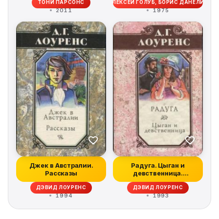
ТОНИ ПАРСОНС
АЛЕКСЕЙ ГОЛУБ, БОРИС ДАНЕЛИЯ
2011
1975
Джек в Австралии.
Радуга. Цыган и
Рассказы
девственница.
Крестины
ДЭВИД ЛОУРЕНС
ДЭВИД ЛОУРЕНС
1994
1993