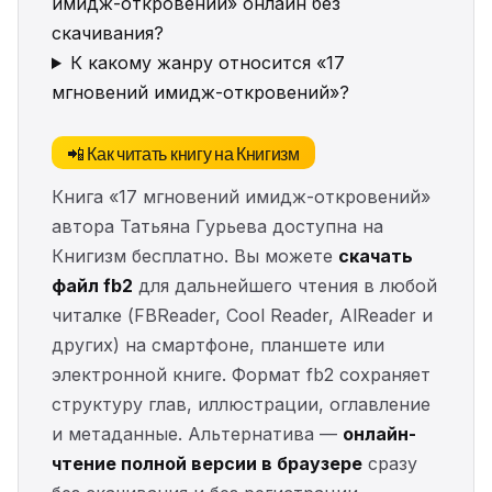
имидж-откровений» онлайн без
скачивания?
К какому жанру относится «17
мгновений имидж-откровений»?
📲 Как читать книгу на Книгизм
Книга «17 мгновений имидж-откровений»
автора Татьяна Гурьева доступна на
Книгизм бесплатно. Вы можете
скачать
файл fb2
для дальнейшего чтения в любой
читалке (FBReader, Cool Reader, AlReader и
других) на смартфоне, планшете или
электронной книге. Формат fb2 сохраняет
структуру глав, иллюстрации, оглавление
и метаданные. Альтернатива —
онлайн-
чтение полной версии в браузере
сразу