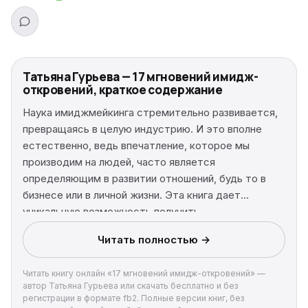
Татьяна Гурьева — 17 мгновений имидж-
откровений, краткое содержание
Наука имиджмейкинга стремительно развивается,
превращаясь в целую индустрию. И это вполне
естественно, ведь впечатление, которое мы
производим на людей, часто является
определяющим в развитии отношений, будь то в
бизнесе или в личной жизни. Эта книга дает
уникальную возможность получить
квалифицированную помощь и советы от бизнес-
Читать полностью →
тренера, консультанта по имиджмейкингу Татьяны
Гурьевой. Автор готова поделиться своим
Читать книгу онлайн «17 мгновений имидж-откровений» —
бесценным опытом работы с ведущими политиками
автор Татьяна Гурьева или скачать бесплатно и без
и крупными бизнесменами, помочь выработать
регистрации в формате fb2. Полные версии книг, без