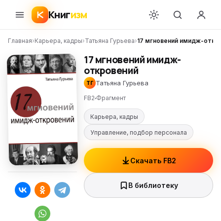
Книг
изм
Главная
›
Карьера, кадры
›
Татьяна Гурьева
›
17 мгновений имидж-откр
17 мгновений имидж-
откровений
Татьяна Гурьева
ТГ
FB2
Фрагмент
Карьера, кадры
Управление, подбор персонала
Скачать FB2
В библиотеку