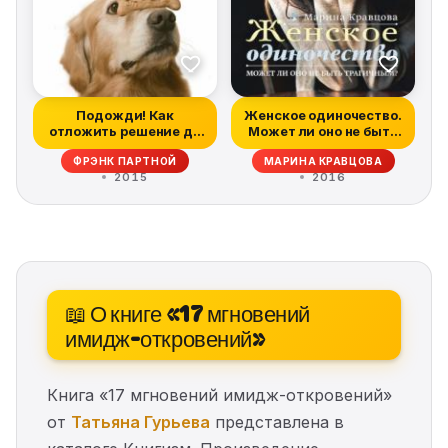
Подожди! Как
Женское одиночество.
отложить решение до
Может ли оно не быть
последнего момент...
трагичны...
ФРЭНК ПАРТНОЙ
МАРИНА КРАВЦОВА
2015
2016
📖 О книге «17 мгновений
имидж-откровений»
Книга «17 мгновений имидж-откровений»
от
Татьяна Гурьева
представлена в