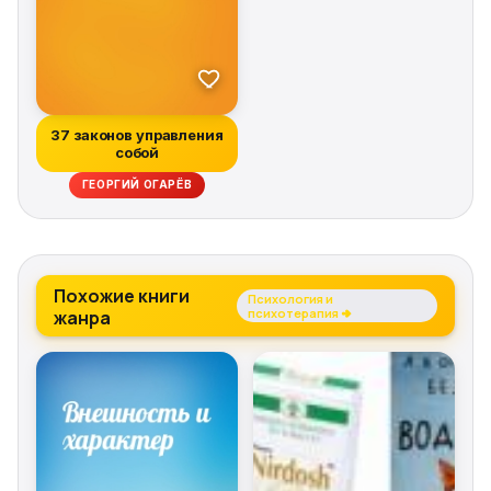
37 законов управления
собой
ГЕОРГИЙ ОГАРЁВ
Похожие книги
Психология и
жанра
психотерапия →