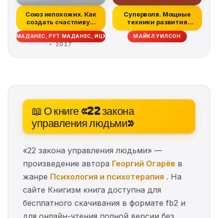
Союз непохожих. Как
Суперволя. Мощные
создать счастливую
техники развития
семью не во...
самодисциплины
КЕЛЬ МАДАНЕС, РУТ МАДАНЕС, ИЦХАК АДИЗЕС
МАЙКЛ УИЛСОН
2017
📖 О книге «22 закона
управления людьми»
«22 закона управления людьми» —
произведение автора
Георгий Огарёв
в
жанре
Психология и психотерапия
. На
сайте Книгизм книга доступна для
бесплатного скачивания в формате fb2 и
для онлайн-чтения полной версии без