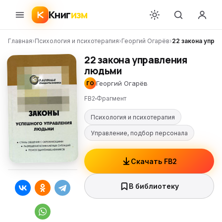
Книг
изм
Главная
›
Психология и психотерапия
›
Георгий Огарёв
›
22 закона упра
22 закона управления
людьми
Георгий Огарёв
ГО
FB2
Фрагмент
Психология и психотерапия
Управление, подбор персонала
Скачать FB2
В библиотеку