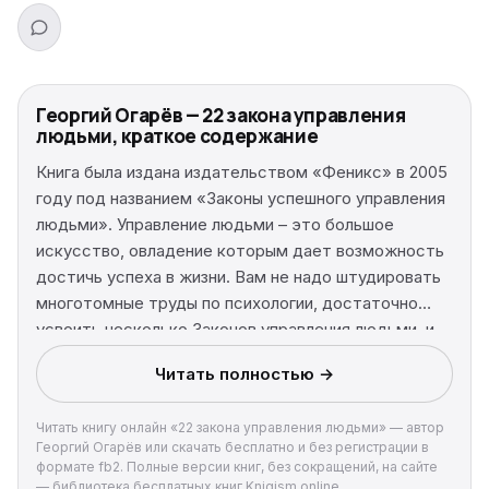
Георгий Огарёв — 22 закона управления
людьми, краткое содержание
Книга была издана издательством «Феникс» в 2005
году под названием «Законы успешного управления
людьми». Управление людьми – это большое
искусство, овладение которым дает возможность
достичь успеха в жизни. Вам не надо штудировать
многотомные труды по психологии, достаточно
усвоить несколько Законов управления людьми, и
ваши дела пойдут в гору. Издание предназначено
Читать полностью →
для тех, кто хочет стать успешным
руководителем.
Читать книгу онлайн «22 закона управления людьми» — автор
Георгий Огарёв или скачать бесплатно и без регистрации в
формате fb2. Полные версии книг, без сокращений, на сайте
— библиотека бесплатных книг Knigism.online.