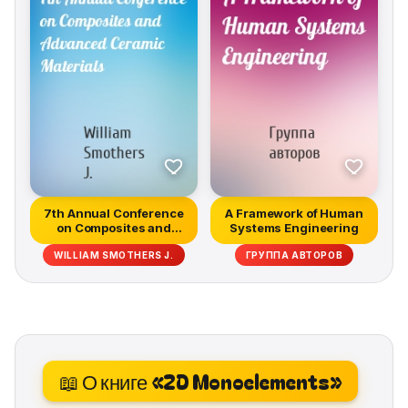
7th Annual Conference
A Framework of Human
on Composites and
Systems Engineering
Advanced C...
WILLIAM SMOTHERS J.
ГРУППА АВТОРОВ
📖 О книге «2D Monoelements»