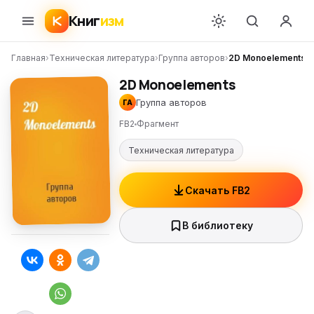
Книг
изм
Главная
›
Техническая литература
›
Группа авторов
›
2D Monoelements
2D Monoelements
Группа авторов
ГА
FB2
Фрагмент
Техническая литература
Скачать FB2
В библиотеку