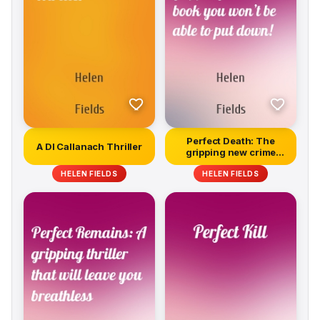
Perfect Death: The
A DI Callanach Thriller
gripping new crime
book you won...
HELEN FIELDS
HELEN FIELDS