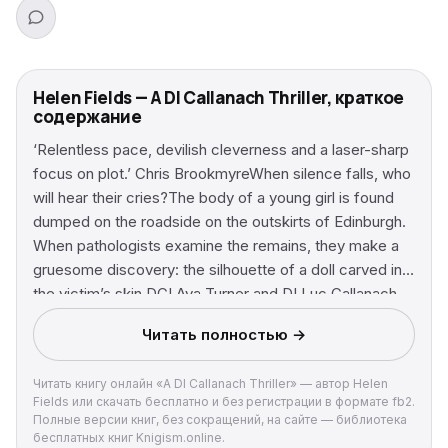
Helen Fields — A DI Callanach Thriller, краткое
содержание
‘Relentless pace, devilish cleverness and a laser-sharp
focus on plot.’ Chris BrookmyreWhen silence falls, who
will hear their cries?The body of a young girl is found
dumped on the roadside on the outskirts of Edinburgh.
When pathologists examine the remains, they make a
gruesome discovery: the silhouette of a doll carved in
the victim’s skin.DCI Ava Turner and DI Luc Callanach
are struggling to find leads in the case, until a doll made
Читать полностью →
of skin is found nestled beside an abandoned
baby.After another young woman is found butchered,
Читать книгу онлайн «A DI Callanach Thriller» — автор Helen
Luc and Ava realise the babydoll killer is playing a
Fields или скачать бесплатно и без регистрации в формате fb2.
horrifying game. And it’s only a matter of time before
Полные версии книг, без сокращений, на сайте — библиотека
he strikes again. Can they stop another victim from
бесплатных книг Knigism.online.