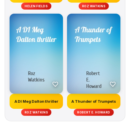
HELEN FIELDS
ROZ WATKINS
A DI Meg Dalton thriller
A Thunder of Trumpets
ROZ WATKINS
ROBERT E. HOWARD