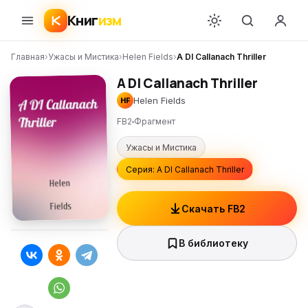
Книг
изм
Главная
›
Ужасы и Мистика
›
Helen Fields
›
A DI Callanach Thriller
A DI Callanach Thriller
Helen Fields
HF
FB2
Фрагмент
Ужасы и Мистика
Серия: A DI Callanach Thriller
Скачать FB2
В библиотеку