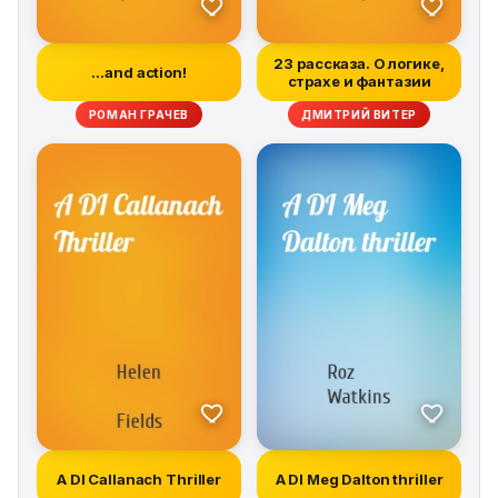
23 рассказа. О логике,
…and action!
страхе и фантазии
РОМАН ГРАЧЕВ
ДМИТРИЙ ВИТЕР
A DI Callanach Thriller
A DI Meg Dalton thriller