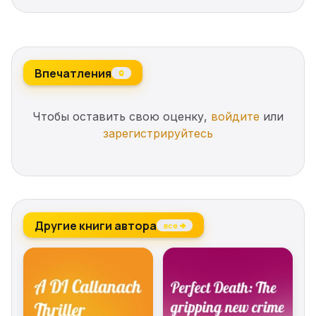
being silenced forever – or is it already too late?
Впечатления
0
Чтобы оставить свою оценку,
войдите
или
зарегистрируйтесь
Другие книги автора
все →