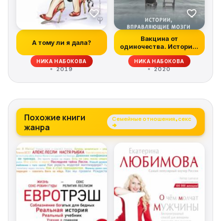
Вакцина от
А тому ли я дала?
одиночества. Истории,
вправляющие мозги...
НИКА НАБОКОВА
НИКА НАБОКОВА
2019
2020
Похожие книги
Семейные отношения, секс
жанра
→