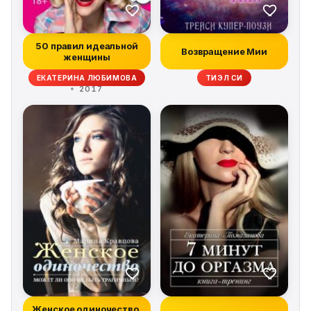
50 правил идеальной
Возвращение Мии
женщины
ЕКАТЕРИНА ЛЮБИМОВА
ТИЭЛ СИ
2017
Женское одиночество.