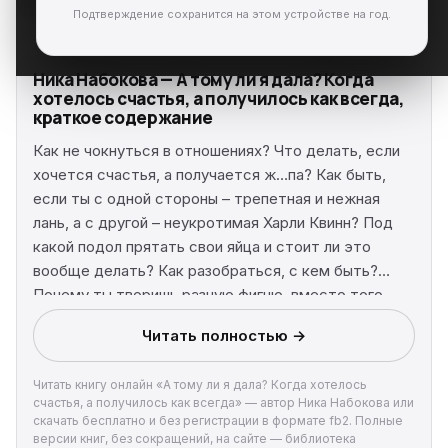
Подтверждение сохранится на этом устройстве на год.
Ника Набокова — А тому ли я дала? Когда
хотелось счастья, а получилось как всегда,
краткое содержание
Как не чокнуться в отношениях? Что делать, если
хочется счастья, а получается ж…па? Как быть,
если ты с одной стороны – трепетная и нежная
лань, а с другой – неукротимая Харли Квинн? Под
какой подол прятать свои яйца и стоит ли это
вообще делать? Как разобраться, с кем быть?
Почему ты творишь разную фигню, вместо того
чтобы быть счастливой? Представь, что ты нашла
Читать полностью →
чужой дневник, и в нем – прямо как про себя
читаешь. Измены, зависимые отношения, похожая
Читать книгу онлайн «А тому ли я дала? Когда хотелось
на ад любовь, одиночество, страхи, сомнения,
счастья, а получилось как всегда» — автор Ника Набокова или
метания. Реальные истории о том, что неудобно,
скачать бесплатно и без регистрации в формате fb2. Полные
стыдно, страшно обсуждать. Иди на ручки, во всем
версии книг, без сокращений, на сайте — библиотека