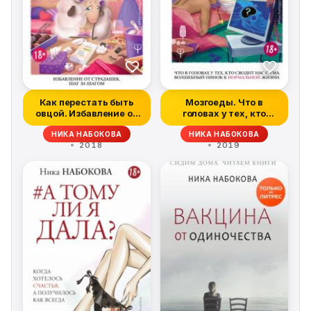
Как перестать быть
Мозгоеды. Что в
овцой. Избавление от
головах у тех, кто
страдашек....
сводит нас с ум...
НИКА НАБОКОВА
НИКА НАБОКОВА
2018
2019