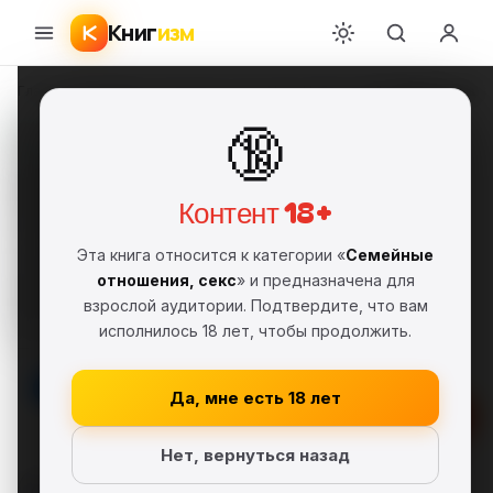
Книг
изм
Главная
›
Семейные отношения, секс
›
Ника Набокова
›
А тому ли я дала
🔞
А тому ли я дала? Когда
хотелось счастья, а
получилось как всегда
Контент 18+
Ника Набокова
НН
FB2
Фрагмент
18+
Эта книга относится к категории «
Семейные
отношения, секс
» и предназначена для
Семейные отношения, секс
взрослой аудитории. Подтвердите, что вам
Секс и семейная психология
исполнилось 18 лет, чтобы продолжить.
Серия: #Psychology#KnowHow
Да, мне есть 18 лет
Скачать FB2
Нет, вернуться назад
В библиотеку