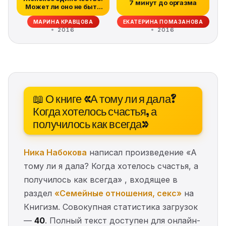
7 минут до оргазма
Может ли оно не быть
трагичны...
МАРИНА КРАВЦОВА
ЕКАТЕРИНА ПОМАЗАНОВА
2016
2016
📖 О книге «А тому ли я дала?
Когда хотелось счастья, а
получилось как всегда»
Ника Набокова
написал произведение «А
тому ли я дала? Когда хотелось счастья, а
получилось как всегда» , входящее в
раздел
«Семейные отношения, секс»
на
Книгизм. Совокупная статистика загрузок
—
40
. Полный текст доступен для онлайн-