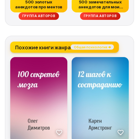
500 золотых
500 замечательных
анекдотов про ментов
анекдотов для моих
друзей
ГРУППА АВТОРОВ
ГРУППА АВТОРОВ
Похожие книги жанра
Общая психология →