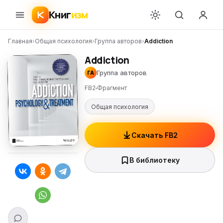
Книг
изм
Главная
›
Общая психология
›
Группа авторов
›
Addiction
Addiction
Группа авторов
ГА
FB2
Фрагмент
Общая психология
Скачать FB2
В библиотеку