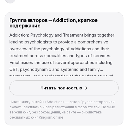
Группа авторов — Addiction, краткое
содержание
Addiction: Psychology and Treatment brings together
leading psychologists to provide a comprehensive
overview of the psychology of addictions and their
treatment across specialities and types of services.
Emphasises the use of several approaches including
CBT, psychodynamic and systemic and family
treatments, and consideration of the wider picture of
addictions As well as the theories, gives a clear
Читать полностью →
overview of the application of these models Reflects
the very latest developments in the role played by
Читать книгу онлайн «Addiction» — автор Группа авторов или
psychological perspectives and interventions in the
скачать бесплатно и без регистрации в формате fb2. Полные
recovery agenda for problem drug and alcohol users
версии книг, без сокращений, на сайте — библиотека
бесплатных книг Knigism.online.