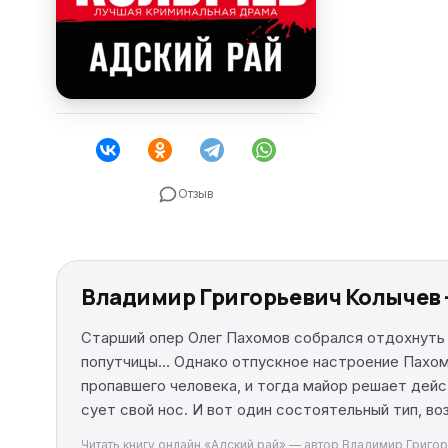
Отзыв
Владимир Григорьевич Колычев 
Старший опер Олег Пахомов собрался отдохнуть н
попутчицы… Однако отпускное настроение Пахомо
пропавшего человека, и тогда майор решает дей
сует свой нос. И вот один состоятельный тип, 
Читать книгу онлайн «Адский рай» — автор Владимир Григор