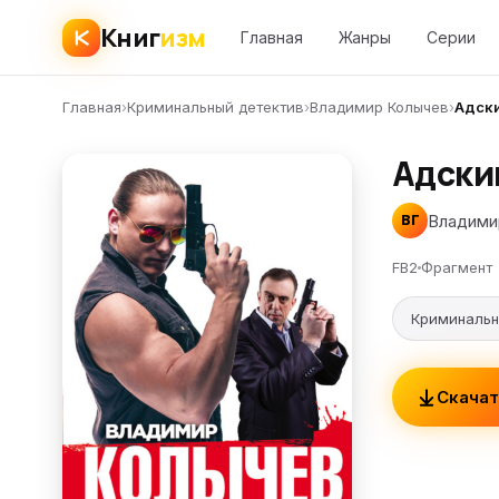
Книг
изм
Главная
Жанры
Серии
Главная
›
Криминальный детектив
›
Владимир Колычев
›
Адски
Адски
Владими
ВГ
FB2
Фрагмент
Криминальн
Скачат