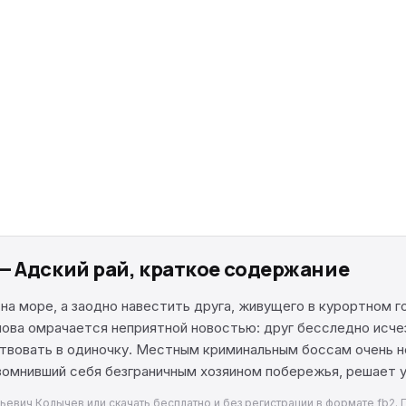
— Адский рай, краткое содержание
а море, а заодно навестить друга, живущего в курортном г
ва омрачается неприятной новостью: друг бесследно исчез
ствовать в одиночку. Местным криминальным боссам очень н
возомнивший себя безграничным хозяином побережья, решает
ьевич Колычев или скачать бесплатно и без регистрации в формате fb2. 