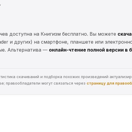
?
чев доступна на Книгизм бесплатно. Вы можете
скача
eader и других) на смартфоне, планшете или электронн
ные. Альтернатива —
онлайн-чтение полной версии в 
статистика скачиваний и подборка похожих произведений актуализи
ве; правообладатели могут связаться через
страницу для правоо