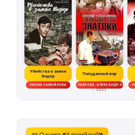
Убийства в замке
Полуденный вор
Видер
ЛИЛИЯ САМОЙЛОВА
ОЛЬГА ЛАВРОВА, АЛЕКСАНДР ЛАВРОВ
Н
2001
📖 О книге «Адский рай»