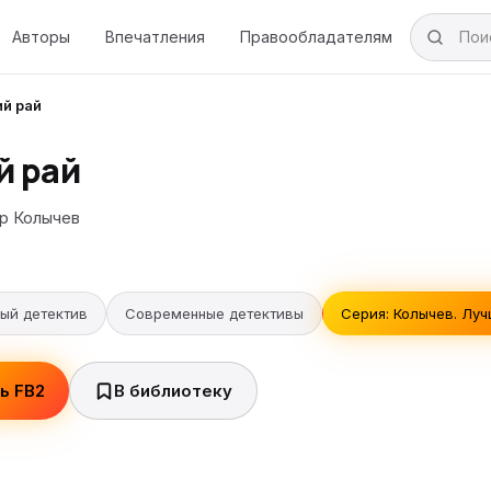
Авторы
Впечатления
Правообладателям
й рай
й рай
р Колычев
ый детектив
Современные детективы
Серия: Колычев. Лу
ь FB2
В библиотеку