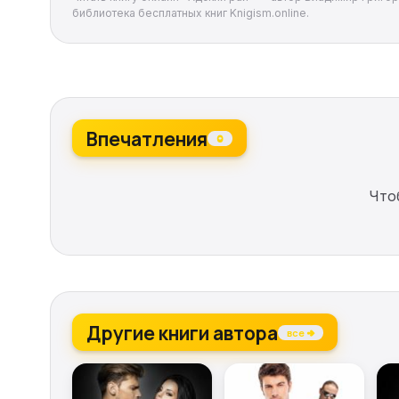
библиотека бесплатных книг Knigism.online.
Впечатления
0
Что
Другие книги автора
все →