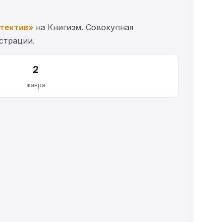
тектив»
на Книгизм. Совокупная
истрации.
2
жанра