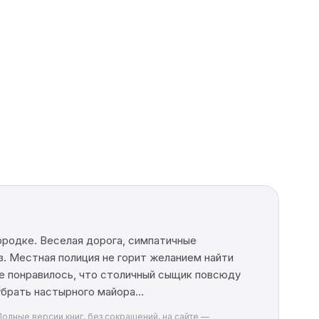
ородке. Веселая дорога, симпатичные
. Местная полиция не горит желанием найти
е понравилось, что столичный сыщик повсюду
 убрать настырного майора…
Полные версии книг, без сокращений, на сайте —