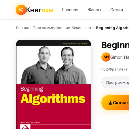
Книг
изм
Главная
Жанры
Серии
Главная
›
Программирование
›
Simon Harris
›
Beginning Algori
Beginn
Simon Ha
SH
FB2
Фрагмент
Программи
Скачат