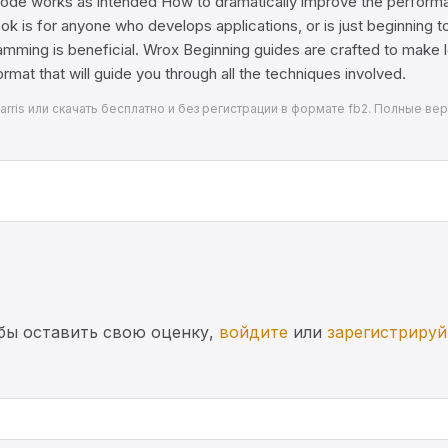
code works as intended How to dramatically improve the perform
ook is for anyone who develops applications, or is just beginning t
amming is beneficial. Wrox Beginning guides are crafted to make
format that will guide you through all the techniques involved.
Harris или скачать бесплатно и без регистрации в формате fb2. Полные ве
бы оставить свою оценку,
войдите
или
зарегистрируй