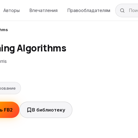
Авторы
Впечатления
Правообладателям
thms
ing Algorithms
rris
рование
ь FB2
В библиотеку