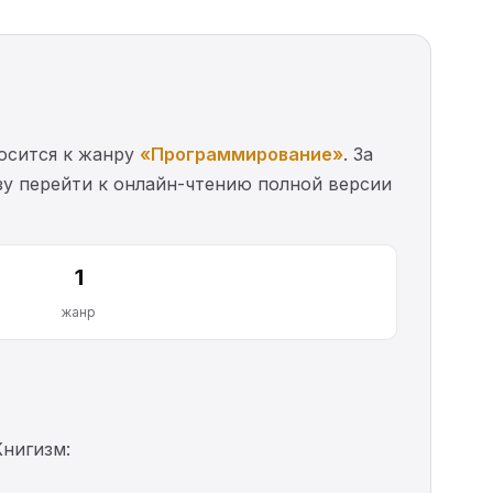
осится к жанру
«Программирование»
. За
азу перейти к онлайн-чтению полной версии
1
жанр
Книгизм: