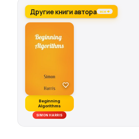
Другие книги автора
все →
Beginning
Algorithms
SIMON HARRIS