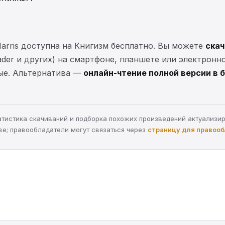
 Harris доступна на Книгизм бесплатно. Вы можете
скач
eader и других) на смартфоне, планшете или электронн
ные. Альтернатива —
онлайн-чтение полной версии в 
статистика скачиваний и подборка похожих произведений актуализи
ве; правообладатели могут связаться через
страницу для правоо