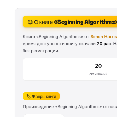
📖 О книге «Beginning Algorithms
Книга «Beginning Algorithms» от
Simon Harris
время доступности книгу скачали
20 раз
. 
без регистрации.
20
скачиваний
🏷️ Жанры книги
Произведение «Beginning Algorithms» отно