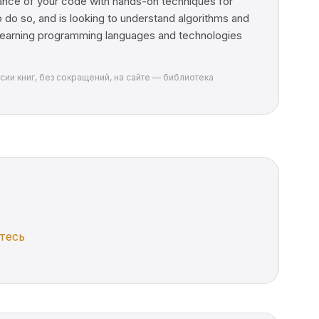
ance of your code with hands-on techniques for
o do so, and is looking to understand algorithms and
 learning programming languages and technologies
рсии книг, без сокращений, на сайте — библиотека
тесь