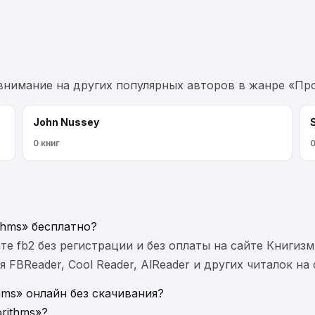
 внимание на других популярных авторов в жанре «П
John Nussey
0 книг
0
ithms» бесплатно?
те fb2 без регистрации и без оплаты на сайте Книгизм
FBReader, Cool Reader, AlReader и других читалок на
thms» онлайн без скачивания?
rithms»?