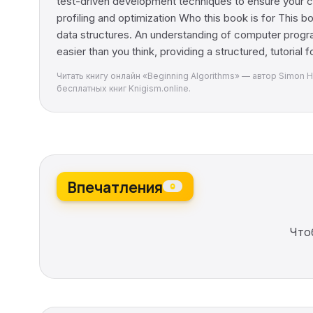
test-driven development techniques to ensure your 
profiling and optimization Who this book is for This b
data structures. An understanding of computer progr
easier than you think, providing a structured, tutorial 
Читать книгу онлайн «Beginning Algorithms» — автор Simon 
бесплатных книг Knigism.online.
Впечатления
0
Что