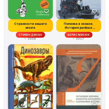
Странности нашего
Полвека в океане.
мозга
История рыбных
промыслов Дальнег...
СТИВЕН ДЖУАН
БОРИС МИСЮК
2008
2017