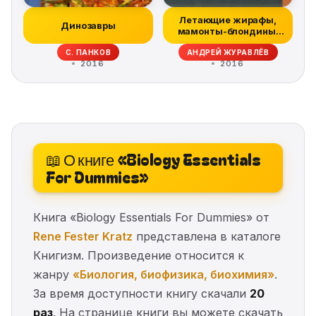
Летающие жирафы,
Динозавры
мамонты-блондины,
карликовые коро...
С. ПАНКОВ
АНДРЕЙ ЖУРАВЛЁВ
2016
2016
📖 О книге «Biology Essentials
For Dummies»
Книга «Biology Essentials For Dummies» от
Rene Fester Kratz
представлена в каталоге
Книгизм. Произведение относится к
жанру
«Биология, биофизика, биохимия»
.
За время доступности книгу скачали
20
раз
. На странице книги вы можете скачать