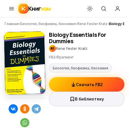
Книг
изм
Главная
›
Биология, биофизика, биохимия
›
Rene Fester Kratz
›
Biology Ess
Biology Essentials For
Dummies
Rene Fester Kratz
RF
FB2
Фрагмент
Биология, биофизика, биохимия
Скачать FB2
В библиотеку