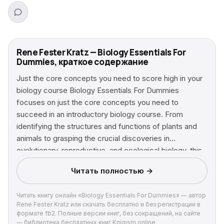
Rene Fester Kratz — Biology Essentials For
Dummies, краткое содержание
Just the core concepts you need to score high in your
biology course Biology Essentials For Dummies
focuses on just the core concepts you need to
succeed in an introductory biology course. From
identifying the structures and functions of plants and
animals to grasping the crucial discoveries in
evolutionary, reproductive, and ecological biology, this
easy-to-follow guide lets you skip the suffering and
Читать полностью →
score high at exam time. Get down to basics – master
the fundamentals, from understanding what biologists
Читать книгу онлайн «Biology Essentials For Dummies» — автор
study to how living things are classified The chemistry
Rene Fester Kratz или скачать бесплатно и без регистрации в
of life – find out what you need to know about atoms,
формате fb2. Полные версии книг, без сокращений, на сайте
elements, molecules, compounds, acids, bases, and
— библиотека бесплатных книг Knigism.online.