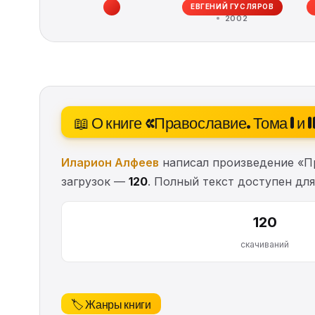
ЕВГЕНИЙ ГУСЛЯРОВ
воспомин...
2002
📖 О книге «Православие. Тома I и I
Иларион Алфеев
написал произведение «Пра
загрузок —
120
. Полный текст доступен для
120
скачиваний
🏷️ Жанры книги