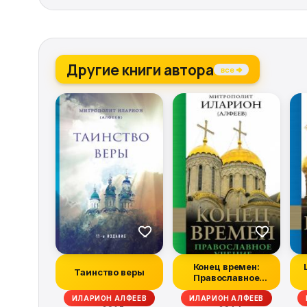
Другие книги автора
все →
Конец времен:
Таинство веры
Православное
учение
ИЛАРИОН АЛФЕЕВ
ИЛАРИОН АЛФЕЕВ