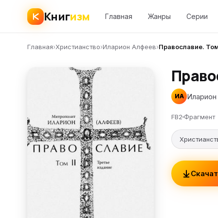
Книг
изм
Главная
Жанры
Серии
Главная
›
Христианство
›
Иларион Алфеев
›
Православие. Тома 
Правос
Иларион
ИА
FB2
Фрагмент
Христианст
Скачат