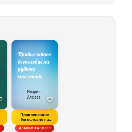
Православное
богословие на
рубеже столетий
В
ИЛАРИОН АЛФЕЕВ