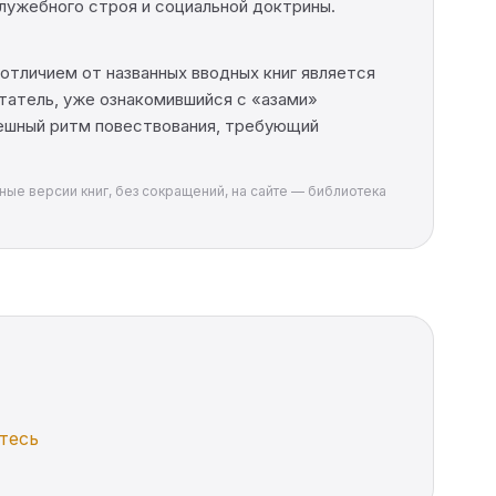
служебного строя и социальной доктрины.
отличием от названных вводных книг является
татель, уже ознакомившийся с «азами»
спешный ритм повествования, требующий
лные версии книг, без сокращений, на сайте — библиотека
тесь