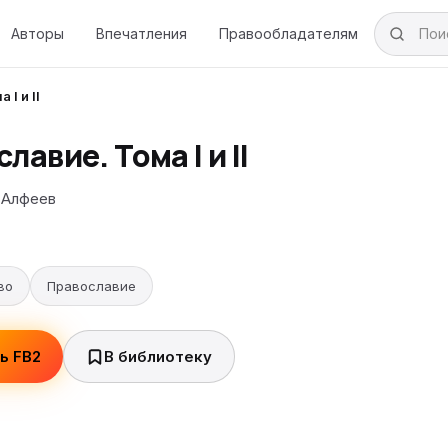
Авторы
Впечатления
Правообладателям
I и II
лавие. Тома I и II
 Алфеев
во
Православие
ь FB2
В библиотеку