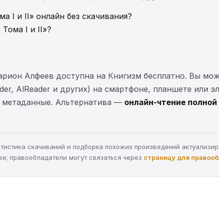
а I и II» онлайн без скачивания?
Тома I и II»?
Иларион Алфеев доступна на Книгизм бесплатно. Вы мо
ader, AlReader и других) на смартфоне, планшете или 
 и метаданные. Альтернатива —
онлайн-чтение полной 
статистика скачиваний и подборка похожих произведений актуализи
ве; правообладатели могут связаться через
страницу для правоо