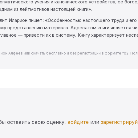
догматического учения и канонического устройства, ее бого
одним из лейтмотивов настоящей книги».
лит Иларион пишет: «Особенностью настоящего труда и его 
му представлению материала. Адресатом книги является чи
 главное — привести их в систему. Книгу характеризует не
арион Алфеев или скачать бесплатно и без регистрации в формате fb2. По
бы оставить свою оценку,
войдите
или
зарегистрируй