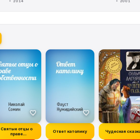
2014
2001
Святые отцы о
Ответ католику
Чудесная сказк
праве
собственности