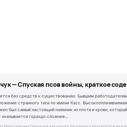
ук — Спуская псов войны, краткое сод
ется без средств к существованию. Бывшим работодателям 
ложение странного типа по имени Касс. Высокооплачиваемая
ужен был самый настоящий наемник из плоти и крови, котор
е оказывается гораздо сложнее…
р Мирославович Пекальчук или скачать бесплатно и без регистрации в фо