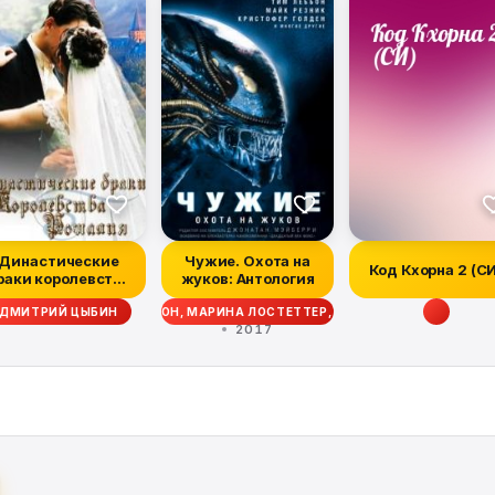
Династические
Чужие. Охота на
Код Кхорна 2 (С
раки королевства
жуков: Антология
Рошалия
ТТ СИГЛЕР, ДЭЙВ ВОЛВЕРТОН, МАРИНА ЛОСТЕТТЕР, УЭСТОН ОКС, МЭТТ Ф
ДМИТРИЙ ЦЫБИН
2017