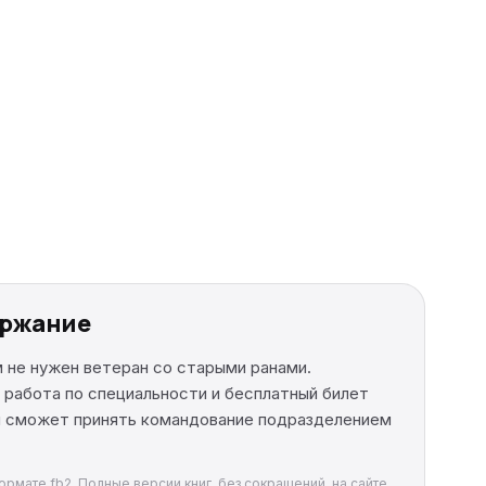
ержание
не нужен ветеран со старыми ранами.
 работа по специальности и бесплатный билет
ый сможет принять командование подразделением
рмате fb2. Полные версии книг, без сокращений, на сайте