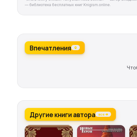
— библиотека бесплатных книг Knigism.online.
Впечатления
0
Что
Другие книги автора
все →