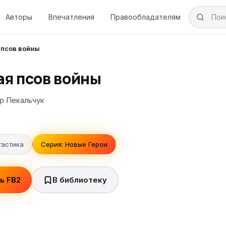
Авторы
Впечатления
Правообладателям
 псов войны
ая псов войны
р Пекальчук
тастика
Серия: Новые Герои
ь FB2
В библиотеку