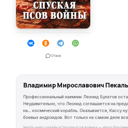
Отзыв
Владимир Мирославович Пекальч
Профессиональный наемник Леонид Булатов оста
Неудивительно, что Леонид соглашается на пред
на… космический корабль. Оказывается, Кассу н
боевых андроидов. Вот только на самом деле вс
Читать книгу онлайн «Спуская псов войны» — автор Владими