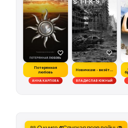
Потерянная
Новичкам - везёт...
любовь
б
Н МАБЕРРИ, ХИЗЕР ГРЭМ, ДЭН АБНЕТТ, РЭЙЧЕЛ КЕЙН, ТИМ ЛЕББОН, СКО
АННА КАРПОВА
ВЛАДИСЛАВ ЮЖНЫЙ
📖 О книге «Спуская псов войны»