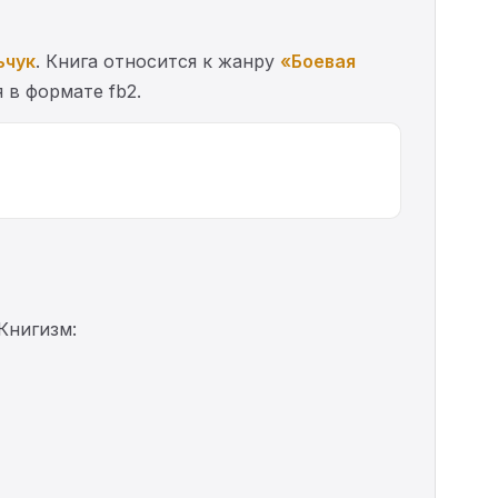
ьчук
. Книга относится к жанру
«Боевая
 в формате fb2.
Книгизм: