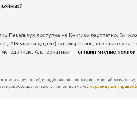
в войны»?
мир Пекальчук доступна на Книгизм бесплатно. Вы м
ader, AlReader и других) на смартфоне, планшете или 
 и метаданные. Альтернатива —
онлайн-чтение полной 
статистика скачиваний и подборка похожих произведений актуализи
ве; правообладатели могут связаться через
страницу для правоо