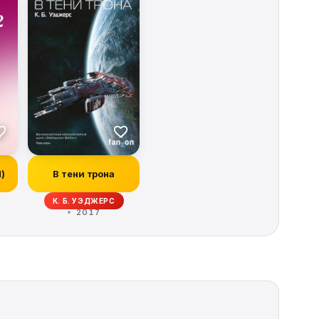
И)
В тени трона
ОРБЕК, ИВОНН НАВАРРО, КИТ ДЕ КАНДИДО, РЭЙ ГАРТОН, КРИСТОФЕР ГОЛ
К. Б. УЭДЖЕРС
2017