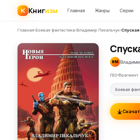
Книг
изм
Главная
Жанры
Серии
Главная
›
Боевая фантастика
›
Владимир Пекальчук
›
Спуская
Спуск
Владими
ВМ
FB2
Фрагмент
Боевая фан
Скачат