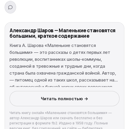
Александр Шаров — Маленькие становятся
большими, краткое содержание
Книга А. Шарова «Маленькие становятся
большими» — это рассказы о детях первых лет
революции, воспитанниках школы-коммуны,
созданной в тревожные и трудные дни, когда
страна была охвачена гражданской войной. Автор,
— питомец одной из таких школ, рассказывает нам
об интересной и бурной жизни своих ровесников,
об их суровом детстве, голодном и холодном, но
Читать полностью →
до краев наполненном высокими стремлениями и
светлой верой в грядущий коммунизм.
Читать книгу онлайн «Маленькие становятся большими» —
автор Александр Шаров или скачать бесплатно и без
регистрации в формате fb2. Издано в 1958 году. Полные
версии книг, без сокращений, на сайте — библиотека