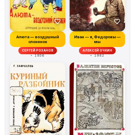
Алюта — воздушный
Иван — я, Федоровы —
слоненок
мы
СЕРГЕЙ РОЗАНОВ
АЛЕКСЕЙ ОЧКИН
1936
1982