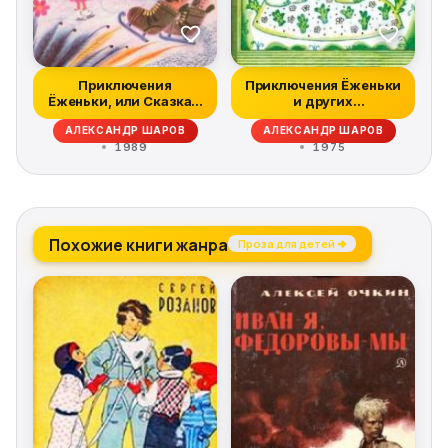
Приключения
Приключения Ёженьки
Ёженьки, или Сказка о
и других
нарисованных чел...
нарисованных
АЛЕКСАНДР ШАРОВ
АЛЕКСАНДР ШАРОВ
человечк...
1989
1975
Похожие книги жанра
Проза для детей →