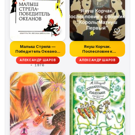
Малыш Стрела —
Януш Корчак.
Победитель Океанов.
Послесловие к
Сказки
сборнику "Король
АЛЕКСАНДР ШАРОВ
АЛЕКСАНДР ШАРОВ
Матиуш...
1976