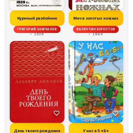
Куриный разбойник
Меч в золотых ножнах
ГРИГОРИЙ ЗАМЧАЛОВ
ВАЛЕНТИН БЕРЕСТОВ
1929
1964
День твоего рождения
У нас в 5 «Б»