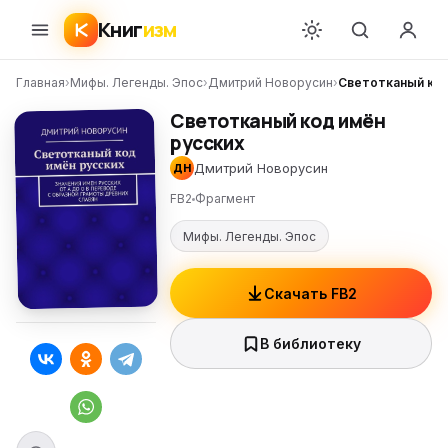
Книг
изм
Главная
›
Мифы. Легенды. Эпос
›
Дмитрий Новорусин
›
Светотканый код
Светотканый код имён
русских
Дмитрий Новорусин
ДН
FB2
Фрагмент
Мифы. Легенды. Эпос
Скачать FB2
В библиотеку