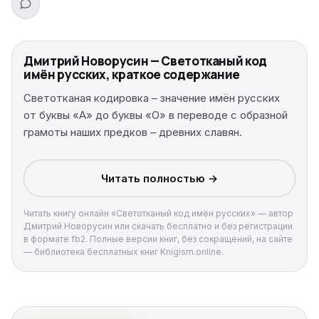
Дмитрий Новорусин — Светотканый код
имён русских, краткое содержание
Светотканая кодировка – значение имён русских
от буквы «А» до буквы «О» в переводе с образной
грамоты наших предков – древних славян.
Читать полностью →
Читать книгу онлайн «Светотканый код имён русских» — автор
Дмитрий Новорусин или скачать бесплатно и без регистрации
в формате fb2. Полные версии книг, без сокращений, на сайте
— библиотека бесплатных книг Knigism.online.