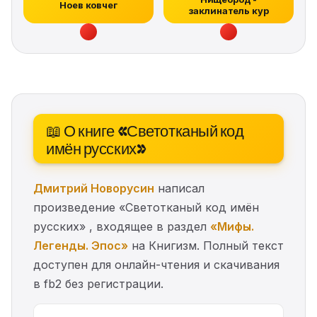
Ноев ковчег
заклинатель кур
📖 О книге «Светотканый код
имён русских»
Дмитрий Новорусин
написал
произведение «Светотканый код имён
русских» , входящее в раздел
«Мифы.
Легенды. Эпос»
на Книгизм. Полный текст
доступен для онлайн-чтения и скачивания
в fb2 без регистрации.