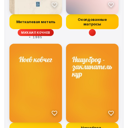
Околдованные
Миткалевая метель
матросы
МИХАИЛ КОЧНЕВ
1985
Нищеброд -