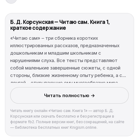
Б. Д. Корсунская — Читаю сам. Книга 1,
краткое содержание
«Читаю сам» – три сборника коротких
иллюстрированных рассказов, предназначенных
дошкольникам и младшим школьникам с
нарушениями слуха. Все тексты представляют
собой маленькие завершенные сюжеты, с одной
стороны, близкие жизненному опыту ребенка, а с
другой – открывающие ему многообразие мира,
законы взаимоотношений между людьми,
Читать полностью →
формирующие в неслышащем ребенке
полноценную нравственную личность. Не меньшую
Читать книгу онлайн «Читаю сам. Книга 1» — автор Б. Д.
ценность, чем тексты, составляют помещенные в
Корсунская или скачать бесплатно и без регистрации в
конце книги методические указания для педагогов и
формате fb2. Полные версии книг, без сокращений, на сайте
родителей. В них содержатся конкретные и
— библиотека бесплатных книг Knigism.online.
увлекательные приемы работы с текстами,