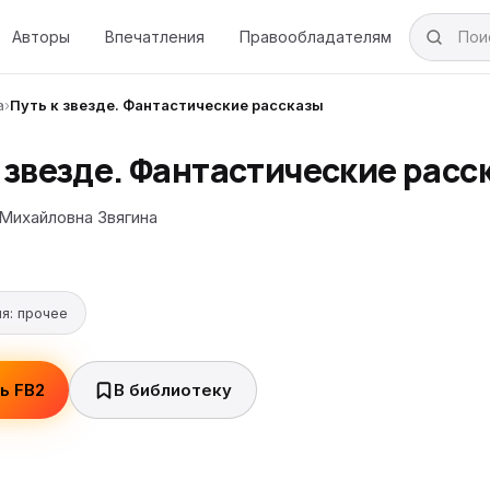
Авторы
Впечатления
Правообладателям
а
›
Путь к звезде. Фантастические рассказы
 звезде. Фантастические расс
Михайловна Звягина
я: прочее
ь FB2
В библиотеку