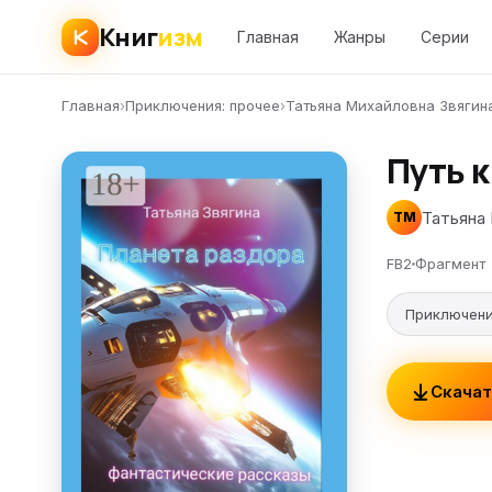
Книг
изм
Главная
Жанры
Серии
Главная
›
Приключения: прочее
›
Татьяна Михайловна Звягин
Путь к
Татьяна 
ТМ
FB2
Фрагмент
Приключени
Скачат