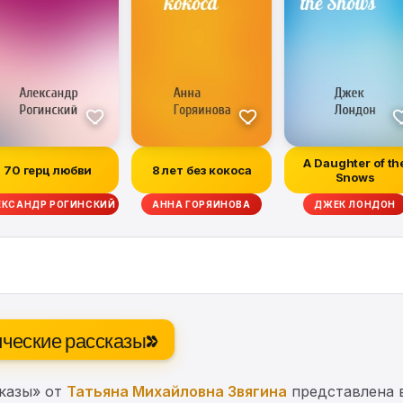
A Daughter of th
70 герц любви
8 лет без кокоса
Snows
ЕКСАНДР РОГИНСКИЙ
АННА ГОРЯИНОВА
ДЖЕК ЛОНДОН
тические рассказы»
сказы» от
Татьяна Михайловна Звягина
представлена в