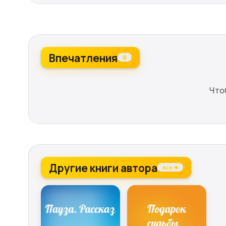
Впечатления
0
Что
Другие книги автора
все →