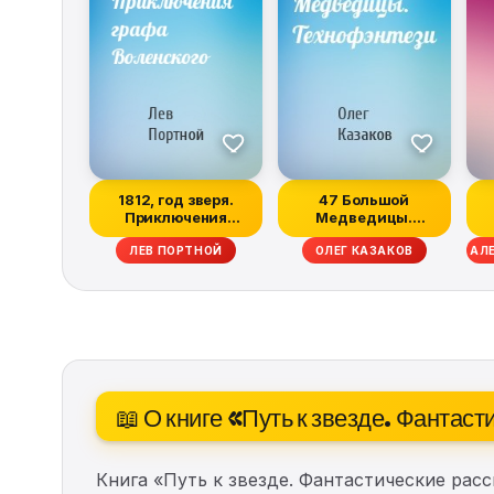
1812, год зверя.
47 Большой
Приключения
Медведицы.
графа Воленского
Технофэнтези
ЛЕВ ПОРТНОЙ
ОЛЕГ КАЗАКОВ
АЛ
📖 О книге «Путь к звезде. Фантас
Книга «Путь к звезде. Фантастические рас