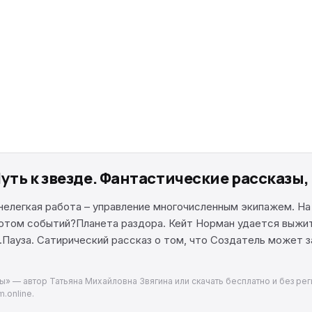
уть к звезде. Фантастические рассказы
 нелегкая работа – управление многочисленным экипажем. Н
ротом событий?Планета раздора. Кейт Норман удается выжить
.Пауза. Сатирический рассказ о том, что Создатель может з
зы» — автор Татьяна Михайловна Звягина или скачать бесплатно и без рег
.online.