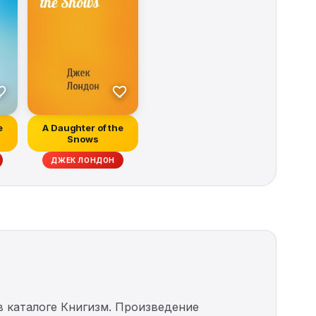
e
A Daughter of the
Snows
ДЖЕК ЛОНДОН
 каталоге Книгизм. Произведение