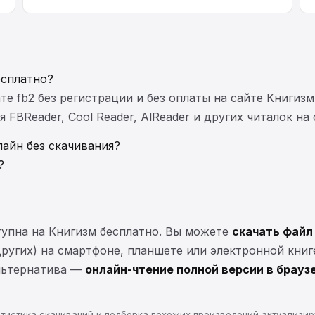
есплатно?
те fb2 без регистрации и без оплаты на сайте Книгизм
FBReader, Cool Reader, AlReader и других читалок на
айн без скачивания?
?
упна на Книгизм бесплатно. Вы можете
скачать файл
 других) на смартфоне, планшете или электронной книг
Альтернатива —
онлайн-чтение полной версии в брауз
статистика скачиваний и подборка похожих произведений актуализи