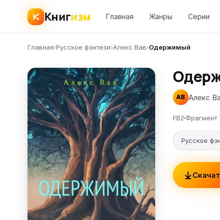
Книг
изм
Главная
Жанры
Серии
Главная
›
Русское фэнтези
›
Алекс Вав
›
Одержимый
Одер
Алекс В
АВ
FB2
Фрагмент
Русское фэ
Скачат