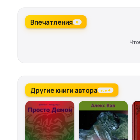
Впечатления
0
Что
Другие книги автора
все →