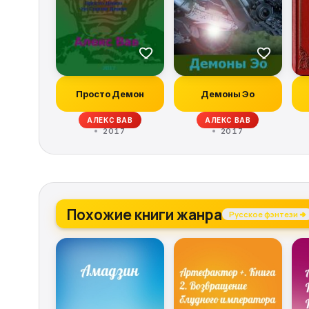
Просто Демон
Демоны Эо
АЛЕКС ВАВ
АЛЕКС ВАВ
2017
2017
Похожие книги жанра
Русское фэнтези →