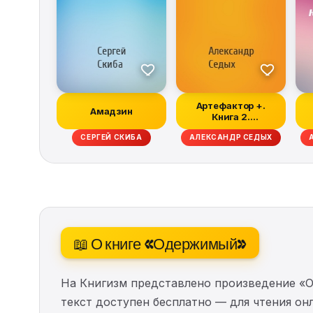
Артефактор +.
Амадзин
Книга 2.
Возвращение
СЕРГЕЙ СКИБА
АЛЕКСАНДР СЕДЫХ
блудного импера...
📖 О книге «Одержимый»
На Книгизм представлено произведение «
текст доступен бесплатно — для чтения онл