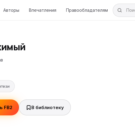
Авторы
Впечатления
Правообладателям
жимый
ав
нтези
ь FB2
В библиотеку