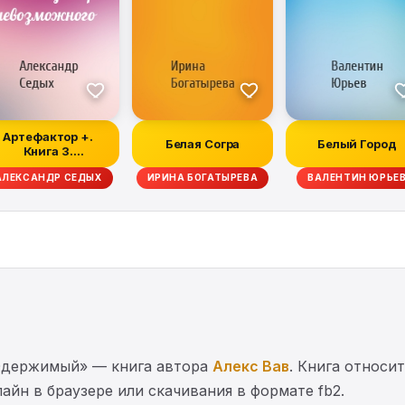
Артефактор +.
Белая Согра
Белый Город
Книга 3.
Катализатор
АЛЕКСАНДР СЕДЫХ
ИРИНА БОГАТЫРЕВА
ВАЛЕНТИН ЮРЬЕ
невозможного
Одержимый» — книга автора
Алекс Вав
. Книга относи
айн в браузере или скачивания в формате fb2.