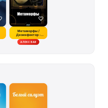
Метаморфы /
Дезинфектор -
Красная зона (СИ)
АЛЕКС ВАВ