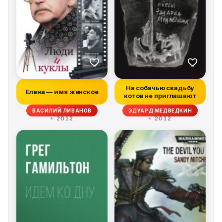
На собачью свадьбу
Елена — имя женское
котов не приглашают
ВАСИЛИЙ ЛИВАНОВ
ЭДУАРД МЕДВЕДКИН
2012
2012