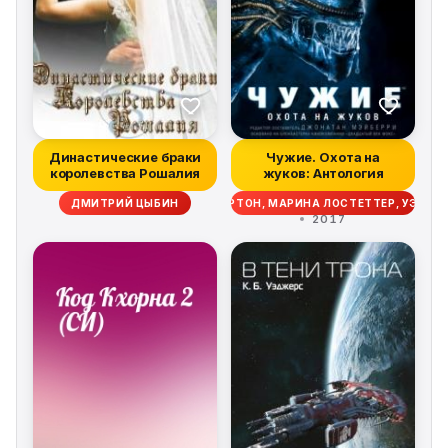
Династические браки
Чужие. Охота на
королевства Рошалия
жуков: Антология
ИМ ЛЕББОН, СКОТТ СИГЛЕР, ДЭЙВ ВОЛВЕРТОН, МАРИНА ЛОСТЕТТЕР, УЭСТ
ДМИТРИЙ ЦЫБИН
2017