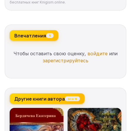
бесплатных книг Knigism.online.
Впечатления
1
Чтобы оставить свою оценку,
войдите
или
зарегистрируйтесь
Другие книги автора
все →