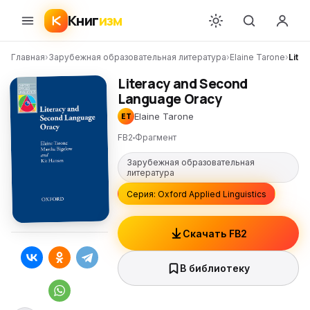
Книг
изм
Главная
›
Зарубежная образовательная литература
›
Elaine Tarone
›
Lite
Literacy and Second
Language Oracy
Elaine Tarone
ET
FB2
Фрагмент
Зарубежная образовательная
литература
Серия: Oxford Applied Linguistics
Скачать FB2
В библиотеку