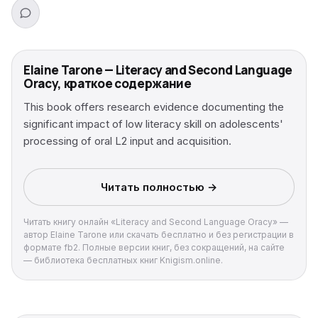
Elaine Tarone — Literacy and Second Language
Oracy, краткое содержание
This book offers research evidence documenting the
significant impact of low literacy skill on adolescents'
processing of oral L2 input and acquisition.
Читать полностью →
Читать книгу онлайн «Literacy and Second Language Oracy» —
автор Elaine Tarone или скачать бесплатно и без регистрации в
формате fb2. Полные версии книг, без сокращений, на сайте
— библиотека бесплатных книг Knigism.online.