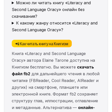
Можно ли читать книгу «Literacy and
Second Language Oracy» онлайн без
скачивания?
К какому жанру относится «Literacy and
Second Language Oracy»?
📲 Как читать книгу на Книгизм
Книга «Literacy and Second Language
Oracy» автора Elaine Tarone доступна на
Книгизм бесплатно. Вы можете
скачать
файл fb2
для дальнейшего чтения в любой
читалке (FBReader, Cool Reader, AlReader и
других) на смартфоне, планшете или
электронной книге. Формат fb2 сохраняет
структуру глав, иллюстрации, оглавление
и метаданные. Альтернатива —
онлайн-