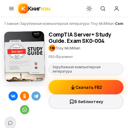
Книг
изм
Главная
›
Зарубежная компьютерная литература
›
Troy McMillan
›
CompTI
CompTIA Server+ Study
Guide. Exam SK0-004
Troy McMillan
TM
FB2
Фрагмент
Зарубежная компьютерная
литература
Скачать FB2
В библиотеку