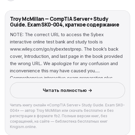
Troy McMillan — CompTIA Server+ Study
Guide. Exam SK0-004, краткое содержание
NOTE: The correct URL to access the Sybex
interactive online test bank and study tools is
www.wiley.com/go/sybextestprep. The book’s back
cover, Introduction, and last page in the book provided
the wrong URL. We apologize for any confusion and
inconvenience this may have caused you.
Comprehensive interactive exam preparation plus
expert insight from the field CompTIA Server+ Study
Читать полностью →
Guide Exam SK0-004 is your ideal study companion for
the SK0-004 exam. With 100% coverage of all exam
Читать книгу онлайн «CompTIA Server+ Study Guide. Exam SK0-
objectives, this guide walks you through system
004» — автор Troy McMillan или скачать бесплатно и без
hardware, software, storage, best practices, disaster
регистрации в формате fb2. Полные версии книг, без
recovery, and troubleshooting, with additional coverage
сокращений, на сайте — библиотека бесплатных книг
Knigism.online.
of relevant topics including virtualization, big data, cloud