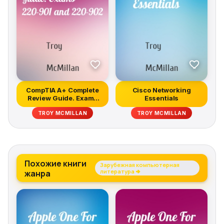
real-world perspective of data storage technology
CompTIA Server+ Study Guide Exam SK0-004 is your
ticket to exam day confidence.
CompTIA A+ Complete
Cisco Networking
Review Guide. Exams
Essentials
220-901 an...
TROY MCMILLAN
TROY MCMILLAN
Похожие книги
Зарубежная компьютерная
жанра
литература →