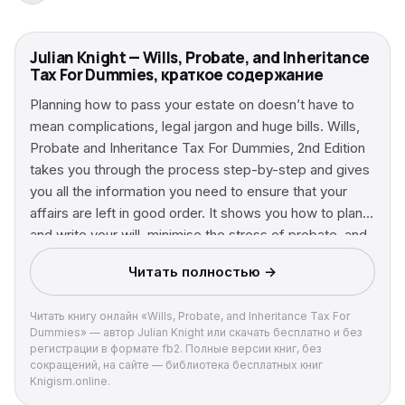
Julian Knight — Wills, Probate, and Inheritance
Tax For Dummies, краткое содержание
Planning how to pass your estate on doesn’t have to
mean complications, legal jargon and huge bills. Wills,
Probate and Inheritance Tax For Dummies, 2nd Edition
takes you through the process step-by-step and gives
you all the information you need to ensure that your
affairs are left in good order. It shows you how to plan
and write your will, minimise the stress of probate, and
ensure that your nearest and dearest are protected
Читать полностью →
from a large inheritance tax bill. Discover how to:
Decide if a will is right for you Value your assets Leave
Читать книгу онлайн «Wills, Probate, and Inheritance Tax For
your home through a will Appoint executors and
Dummies» — автор Julian Knight или скачать бесплатно и без
trustees Choose beneficiaries Draw up a DIY will Work
регистрации в формате fb2. Полные версии книг, без
out how inheritance tax works and if you’re liable to it
сокращений, на сайте — библиотека бесплатных книг
Knigism.online.
Find out what can and can’t be taxed