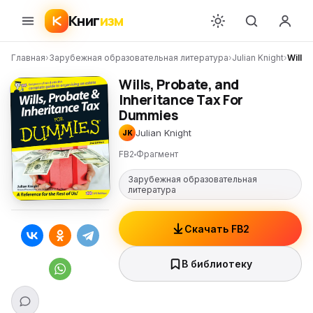
Книг
изм
Главная
›
Зарубежная образовательная литература
›
Julian Knight
›
Wills,
Wills, Probate, and
Inheritance Tax For
Dummies
Julian Knight
JK
FB2
Фрагмент
Зарубежная образовательная
литература
Скачать FB2
В библиотеку