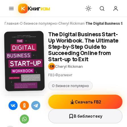
Книг
изм
Главная
›
О бизнесе популярно
›
Cheryl Rickman
›
The Digital Business St
The Digital Business Start-
Up Workbook. The Ultimate
Step-by-Step Guide to
Succeeding Online from
Start-up to Exit
Cheryl Rickman
CR
FB2
Фрагмент
О бизнесе популярно
Скачать FB2
В библиотеку