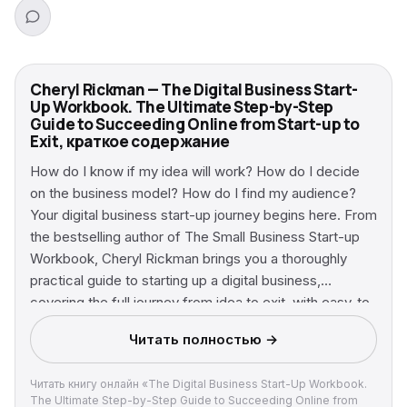
Cheryl Rickman — The Digital Business Start-
Up Workbook. The Ultimate Step-by-Step
Guide to Succeeding Online from Start-up to
Exit, краткое содержание
How do I know if my idea will work? How do I decide
on the business model? How do I find my audience?
Your digital business start-up journey begins here. From
the bestselling author of The Small Business Start-up
Workbook, Cheryl Rickman brings you a thoroughly
practical guide to starting up a digital business,
covering the full journey from idea to exit, with easy-to-
implement strategies to make your online venture an
Читать полностью →
ongoing success. With a combination of tips,
exercises, checklists, anecdotes, case studies and
Читать книгу онлайн «The Digital Business Start-Up Workbook.
lessons learned by business leaders, this workbook will
The Ultimate Step-by-Step Guide to Succeeding Online from