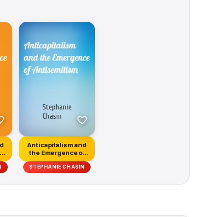
nd
Anticapitalism and
f
the Emergence of
Antisemitism
N
STEPHANIE CHASIN