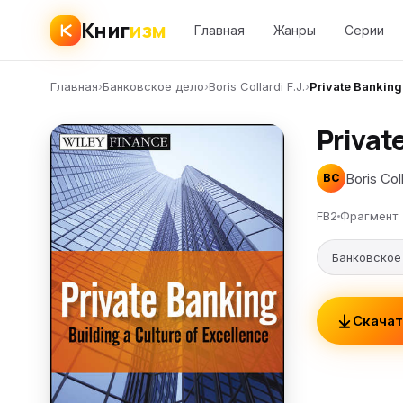
Книг
изм
Главная
Жанры
Серии
Главная
›
Банковское дело
›
Boris Collardi F.J.
›
Private Banking.
Privat
Boris Coll
BC
FB2
Фрагмент
Банковское
Скачат