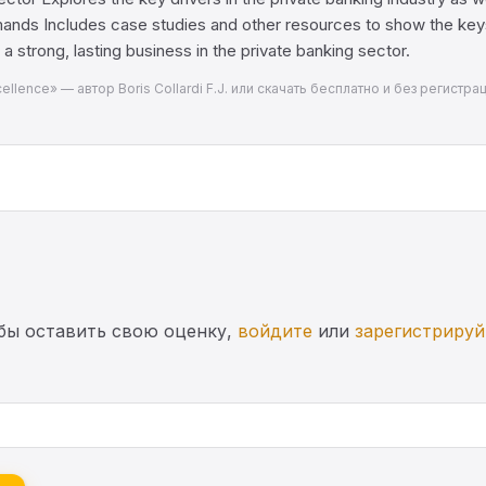
nds Includes case studies and other resources to show the keys t
a strong, lasting business in the private banking sector.
Excellence» — автор Boris Collardi F.J. или скачать бесплатно и без регис
бы оставить свою оценку,
войдите
или
зарегистрируй