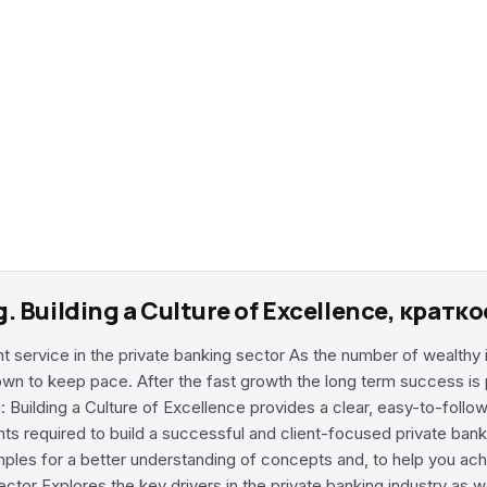
ing. Building a Culture of Excellence, кра
nt service in the private banking sector As the number of wealthy 
to keep pace. After the fast growth the long term success is p
: Building a Culture of Excellence provides a clear, easy-to-follo
ts required to build a successful and client-focused private bank
ples for a better understanding of concepts and, to help you ach
ector Explores the key drivers in the private banking industry as 