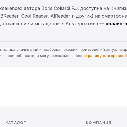
f Excellence» автора Boris Collardi F.J. доступна на Кни
BReader, Cool Reader, AlReader и других) на смартфон
и, оглавление и метаданные. Альтернатива —
онлайн-ч
статистика скачиваний и подборка похожих произведений актуализи
ве; правообладатели могут связаться через
страницу для правоо
КАТАЛОГ
КОМПАНИЯ