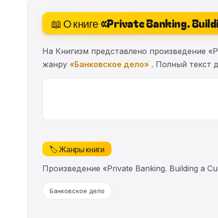
📖 О книге «Private Banking. Build
На Книгизм представлено произведение «Priv
жанру
«Банковское дело»
. Полный текст д
🏷️ Жанры книги
Произведение «Private Banking. Building a 
Банковское дело