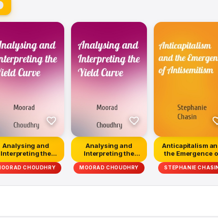
Analysing and
Analysing and
Anticapitalism a
Interpreting the
Interpreting the
the Emergence o
Yield Curve
Yield Curve
Antisemitism
MOORAD CHOUDHRY
MOORAD CHOUDHRY
STEPHANIE CHASI