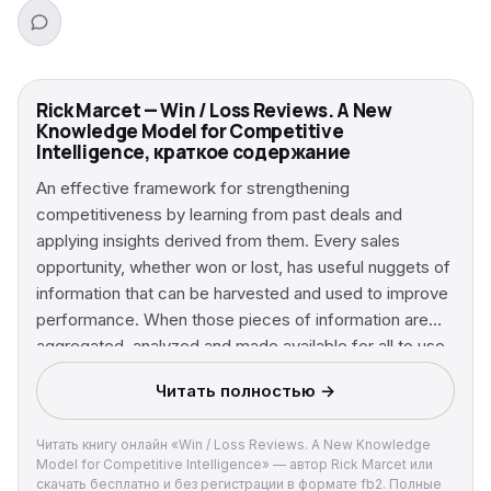
Rick Marcet — Win / Loss Reviews. A New
Knowledge Model for Competitive
Intelligence, краткое содержание
An effective framework for strengthening
competitiveness by learning from past deals and
applying insights derived from them. Every sales
opportunity, whether won or lost, has useful nuggets of
information that can be harvested and used to improve
performance. When those pieces of information are
aggregated, analyzed and made available for all to use,
the organization’s competitive position is greatly
Читать полностью →
enhanced. Reveals how to turn field sales teams, a
mostly underutilized resource, into net producers of
Читать книгу онлайн «Win / Loss Reviews. A New Knowledge
competitive intelligence Exposes new and
Model for Competitive Intelligence» — автор Rick Marcet или
unconventional approaches for gathering and
скачать бесплатно и без регистрации в формате fb2. Полные