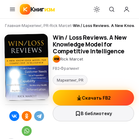
Книг
изм
Главная
›
Маркетинг, PR
›
Rick Marcet
›
Win / Loss Reviews. A New Knowled
Win / Loss Reviews. A New
Knowledge Model for
Competitive Intelligence
Rick Marcet
RM
FB2
Фрагмент
Маркетинг, PR
Скачать FB2
В библиотеку