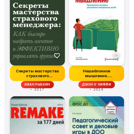
Секреты мастерства
Нешаблонное
страхового
мышление.
менеджера: как
Проверенная
ИВАН РЫБКИН
ДЖОН О`КИФФИ
быстр...
методика достиже...
2017
2014