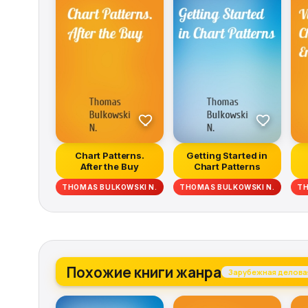
Chart Patterns.
Getting Started in
After the Buy
Chart Patterns
THOMAS BULKOWSKI N.
THOMAS BULKOWSKI N.
TH
Похожие книги жанра
Зарубежная делова