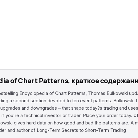
dia of Chart Patterns, краткое содержан
estselling Encyclopedia of Chart Patterns, Thomas Bulkowski upda
ding a second section devoted to ten event patterns. Bulkowski te
k upgrades and downgrades – that shape today?s trading and uses 
f you're a technical investor or trader. Place your order today. 
kowski gives hard data on how good and bad the patterns are. A m
der and author of Long-Term Secrets to Short-Term Trading