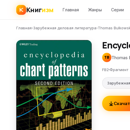
Книг
изм
Главная
Жанры
Серии
Главная
›
Зарубежная деловая литература
›
Thomas Bulkowsk
Encycl
Thomas B
TB
FB2
Фрагмент
Зарубежная
Скачат