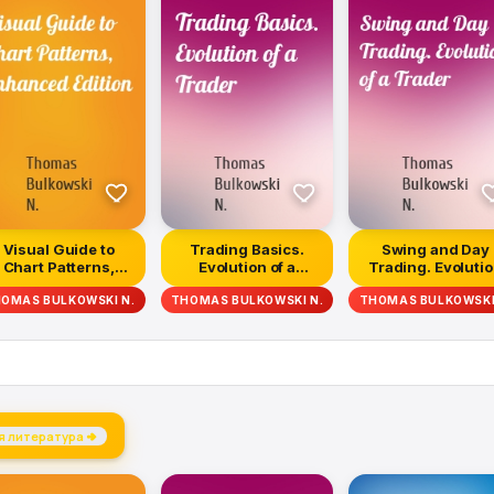
Visual Guide to
Trading Basics.
Swing and Day
Chart Patterns,
Evolution of a
Trading. Evoluti
Enhanced Edition
Trader
of a Trader
OMAS BULKOWSKI N.
THOMAS BULKOWSKI N.
THOMAS BULKOWSKI
я литература →