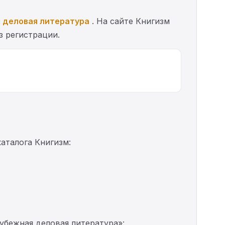
 деловая литература
. На сайте Книгизм
з регистрации.
аталога Книгизм:
убежная деловая литература»: