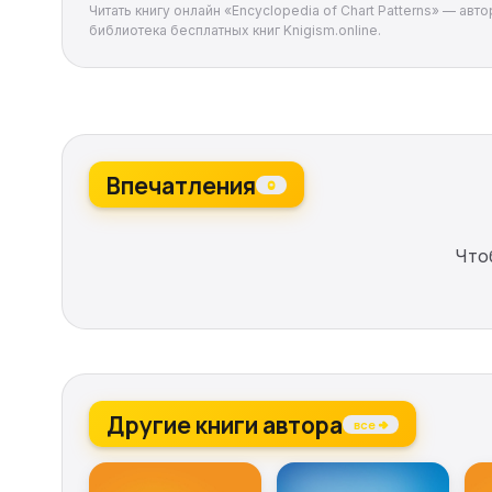
Читать книгу онлайн «Encyclopedia of Chart Patterns» — авт
библиотека бесплатных книг Knigism.online.
Впечатления
0
Что
Другие книги автора
все →