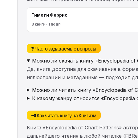
Тимоти Феррис
3 книги · 1 подп.
❓ Часто задаваемые вопросы
Можно ли скачать книгу «Encyclopedia of 
Да, книга доступна для скачивания в форма
иллюстрации и метаданные — подходит для 
Можно ли читать книгу «Encyclopedia of C
К какому жанру относится «Encyclopedia o
📲 Как читать книгу на Книгизм
Книга «Encyclopedia of Chart Patterns» ав
дальнейшего чтения в любой читалке (FBRea