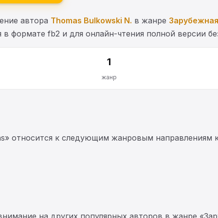
едение автора
Thomas Bulkowski N.
в жанре
Зарубежная
 в формате fb2 и для онлайн-чтения полной версии бе
1
жанр
erns» относится к следующим жанровым направлениям к
 внимание на других популярных авторов в жанре «Зар