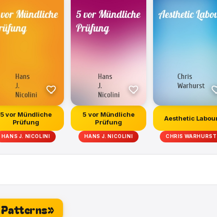
5 vor Mündliche
5 vor Mündliche
Aesthetic Labou
Prüfung
Prüfung
HANS J. NICOLINI
HANS J. NICOLINI
CHRIS WARHURST
t Patterns»