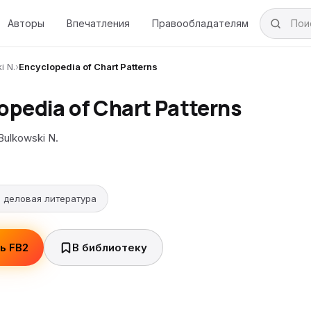
Авторы
Впечатления
Правообладателям
i N.
›
Encyclopedia of Chart Patterns
opedia of Chart Patterns
ulkowski N.
 деловая литература
ь FB2
В библиотеку