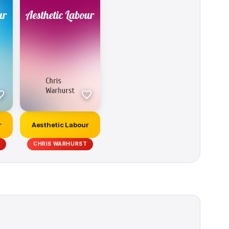
r
Aesthetic Labour
CHRIS WARHURST