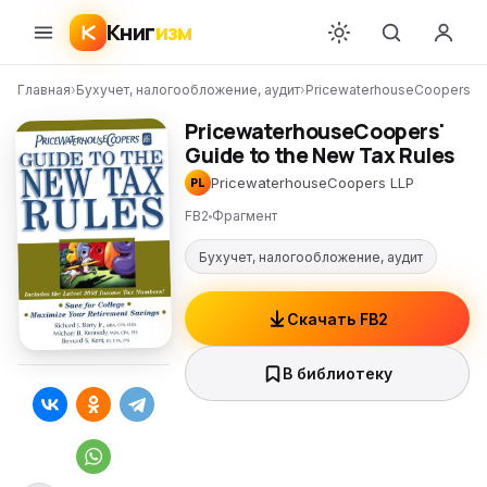
Книг
изм
Главная
›
Бухучет, налогообложение, аудит
›
PricewaterhouseCoopers L
PricewaterhouseCoopers'
Guide to the New Tax Rules
PricewaterhouseCoopers LLP
PL
FB2
Фрагмент
Бухучет, налогообложение, аудит
Скачать FB2
В библиотеку