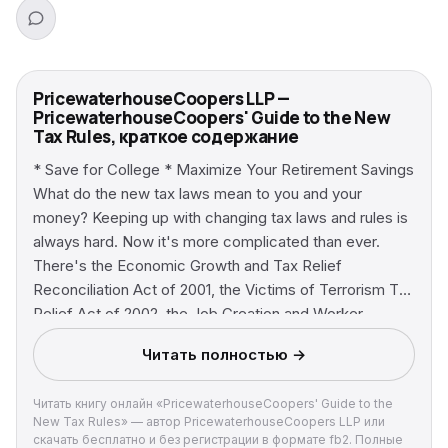
PricewaterhouseCoopers LLP —
PricewaterhouseCoopers' Guide to the New
Tax Rules, краткое содержание
* Save for College * Maximize Your Retirement Savings
What do the new tax laws mean to you and your
money? Keeping up with changing tax laws and rules is
always hard. Now it's more complicated than ever.
There's the Economic Growth and Tax Relief
Reconciliation Act of 2001, the Victims of Terrorism Tax
Relief Act of 2002, the Job Creation and Worker
Assistance Act of 2002, and more. Some new tax rules
Читать полностью →
will be «phased-in» and «phased-out» for years to
come. How can you make sense of it all?
Читать книгу онлайн «PricewaterhouseCoopers' Guide to the
PricewaterhouseCoopers Guide to the New Tax Rules
New Tax Rules» — автор PricewaterhouseCoopers LLP или
answers your most frequent questions about the tricky
скачать бесплатно и без регистрации в формате fb2. Полные