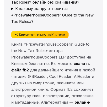
Tax Rules» онлайн без скачивания?
К какому жанру относится
«PricewaterhouseCoopers' Guide to the New
Tax Rules»?
📲 Как читать книгу на Книгизм
Книга «PricewaterhouseCoopers' Guide to
the New Tax Rules» автора
PricewaterhouseCoopers LLP доступна на
Книгизм бесплатно. Вы можете
скачать
файл fb2
для дальнейшего чтения в любой
читалке (FBReader, Cool Reader, AlReader и
других) на смартфоне, планшете или
электронной книге. Формат fb2 сохраняет
структуру глав, иллюстрации, оглавление
и метаданные. Альтернатива —
онлайн-