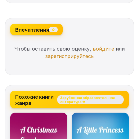
centering systems’
Впечатления
0
Чтобы оставить свою оценку,
войдите
или
зарегистрируйтесь
Похожие книги
Зарубежная образовательная
жанра
литература →