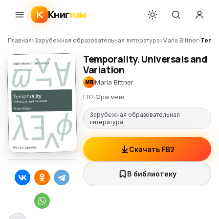
Книг
изм
Главная
›
Зарубежная образовательная литература
›
Maria Bittner
›
Tempor
Temporality. Universals and
Variation
Maria Bittner
MB
FB2
Фрагмент
Зарубежная образовательная
литература
Скачать FB2
В библиотеку