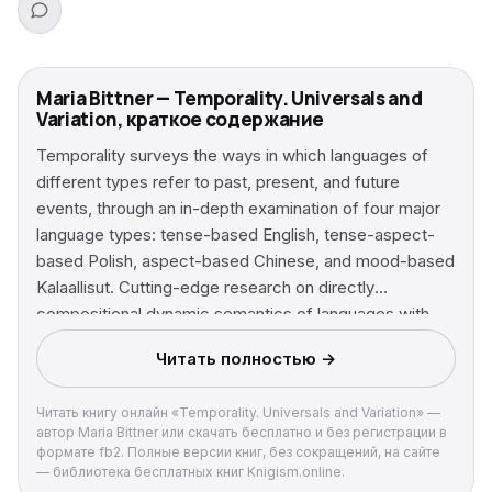
Maria Bittner — Temporality. Universals and
Variation, краткое содержание
Temporality surveys the ways in which languages of
different types refer to past, present, and future
events, through an in-depth examination of four major
language types: tense-based English, tense-aspect-
based Polish, aspect-based Chinese, and mood-based
Kalaallisut. Cutting-edge research on directly
compositional dynamic semantics of languages with
and without grammatical tense New in-depth analysis
Читать полностью →
of temporal, aspectual, modal, as well as nominal
discourse reference Presents a novel logical language
Читать книгу онлайн «Temporality. Universals and Variation» —
for representing linguistic meaning (Update with
автор Maria Bittner или скачать бесплатно и без регистрации в
Centering) Develops a unified theory of tense, aspect,
формате fb2. Полные версии книг, без сокращений, на сайте
mood, and person as different types of ‘grammatical
— библиотека бесплатных книг Knigism.online.