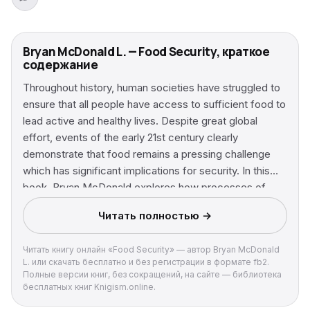
Bryan McDonald L. — Food Security, краткое
содержание
Throughout history, human societies have struggled to
ensure that all people have access to sufficient food to
lead active and healthy lives. Despite great global
effort, events of the early 21st century clearly
demonstrate that food remains a pressing challenge
which has significant implications for security. In this
book, Bryan McDonald explores how processes of
globalization and global change have reshaped food
Читать полностью →
systems in ways that have significant impacts for the
national security of states and the human of
Читать книгу онлайн «Food Security» — автор Bryan McDonald
communities and individuals. Over the past few
L. или скачать бесплатно и без регистрации в формате fb2.
decades, local, regional, and national food systems
Полные версии книг, без сокращений, на сайте — библиотека
have increasingly become intertwined in an emerging
бесплатных книг Knigism.online.
global food network. This complex web of relations