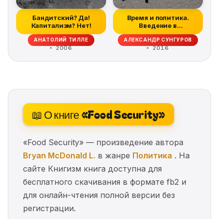
Бандитский? Да!
Время и политика.
Капитализм? Нет!
Введение в
хронополитику
АНАТОЛИЙ ТИЛЛЕ
АЛЕКСАНДР СУНГУРОВ
2006
2016
📖 О книге «Food Security»
«Food Security» — произведение автора
Bryan McDonald L.
в жанре
Политика
. На
сайте Книгизм книга доступна для
бесплатного скачивания в формате fb2 и
для онлайн-чтения полной версии без
регистрации.