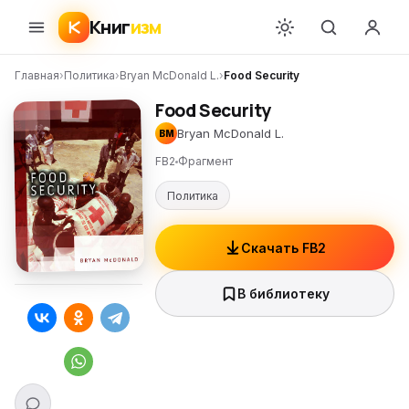
Книг
изм
Главная
›
Политика
›
Bryan McDonald L.
›
Food Security
Food Security
Bryan McDonald L.
BM
FB2
Фрагмент
Политика
Скачать FB2
В библиотеку