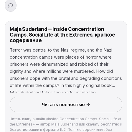
Maja Suderland — Inside Concentration
Camps. Social Life at the Extremes, краткое
содержание
Terror was central to the Nazi regime, and the Nazi
concentration camps were places of horror where
prisoners were dehumanized and robbed of their
dignity and where millions were murdered. How did
prisoners cope with the brutal and degrading conditions
of life within the camps? In this highly original book
Maja Suderland takes the reader inside the
concentration camps and examines the everyday
Читать полностью →
social life of prisoners – their daily activities and
routines, the social relationships and networks they
Читать книгу онлайн «Inside Concentration Camps. Social Life at
created and the strategies they developed to cope
the Extremes» — автор Maja Suderland или скачать бесплатно и
with the harsh conditions and the brutality of the
без регистрации в формате fb2. Полные версии книг, без