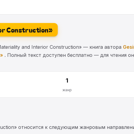
ior Construction»
riality and Interior Construction» — книга автора
Ges
я»
. Полный текст доступен бесплатно — для чтения он
1
жанр
nstruction» относится к следующим жанровым направлен