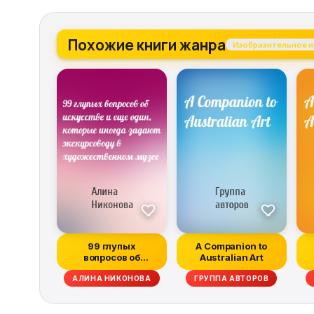
Похожие книги жанра
Изобразительное и
99 глупых
A Companion to
вопросов об
Australian Art
искусстве и еще
АЛИНА НИКОНОВА
ГРУППА АВТОРОВ
один, которы...