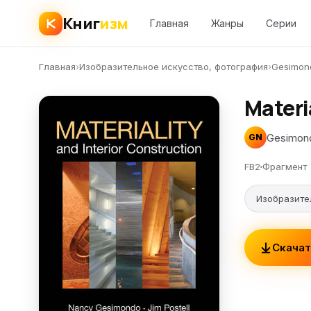
Книг
изм
Главная
Жанры
Серии
Главная
›
Изобразительное искусство, фотография
›
Gesimon
Materi
Gesimon
GN
FB2
Фрагмент
Изобразите
Скачат