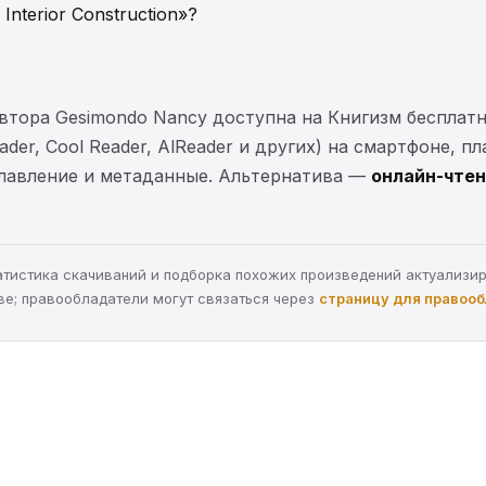
Interior Construction»?
on» автора Gesimondo Nancy доступна на Книгизм беспла
der, Cool Reader, AlReader и других) на смартфоне, п
главление и метаданные. Альтернатива —
онлайн-чтен
статистика скачиваний и подборка похожих произведений актуализи
ве; правообладатели могут связаться через
страницу для правоо