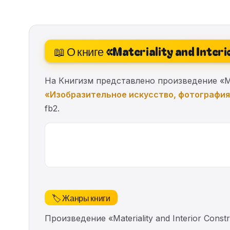
📖 О книге «Materiality and Inter
На Книгизм представлено произведение «Mate
«Изобразительное искусство, фотографи
fb2.
🏷️ Жанры книги
Произведение «Materiality and Interior Co