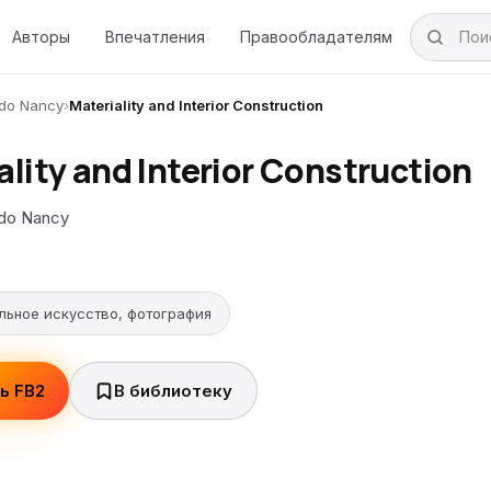
Авторы
Впечатления
Правообладателям
do Nancy
›
Materiality and Interior Construction
ality and Interior Construction
do Nancy
льное искусство, фотография
ь FB2
В библиотеку