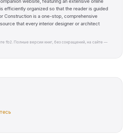
companion website, featuring an extensive online
s efficiently organized so that the reader is guided
erior Construction is a one-stop, comprehensive
urce that every interior designer or architect
ате fb2. Полные версии книг, без сокращений, на сайте —
тесь